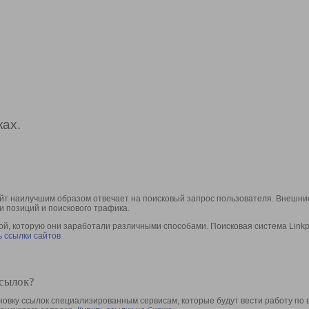
ах.
йт наилучшим образом отвечает на поисковый запрос пользователя. Внешние
и позиций и поискового трафика.
, которую они заработали различными способами. Поисковая система Linkpa
 ссылки сайтов
ссылок?
овку ссылок специализированным сервисам, которые будут вести работу по 