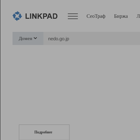
СеоТраф
Биржа
Л
Сервисы
Домен
СеоТраф
Монитор
Биржа
Pro
Линк+
СеоТраф
Запустите
продвижение сайта
c LinkPad.
Ресурсы
Вебмастер
Подробнее