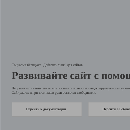
Социальный виджет "Добавить линк" для сайтов
Развивайте сайт с помо
Не у всех есть сайты, но теперь поставить полностью индексируемую ссылку мо
Сайт растет, и при этом ваши руки остаются свободными.
Перейти к документации
Перейти в Вебма