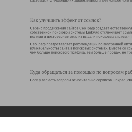
системах и улучшению их эффективности для конкретного п
Как улучшить эффект от ссылок?
Сервис продвижения сайтов СеоТраф создает естественную
собственной поисковой системы LinkPad отслеживает ссыл
полный и достоверный анализ выдачи поисковых систем, ч
СеоТраф предоставляет рекомендации по внутренней оптим
(кликабельность) сайта в поисковых системах. Вместе со с
чем больше поискового трафика, тем больше продаж, не 
Куда обращаться за помощью по вопросам ра
Если у вас есть вопросы относительно сервисов Linkpad, 
О Linkpad
Поддержка