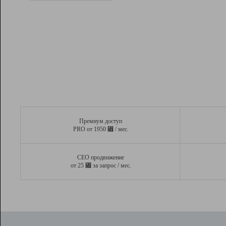
Рейтинг
Вывод и удержание в ТОП10 выдачи
поисковых систем
Инструменты
Разработчикам
Партнерская
программа
Помощь
Премиум доступ
⃏
PRO от 1950
/ мес.
СЕО продвижение
⃏
от 25
за запрос / мес.