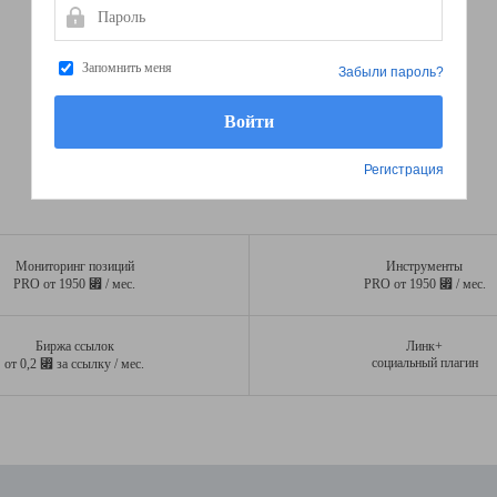
Пароль
Запомнить меня
Забыли пароль?
Регистрация
Мониторинг позиций
Инструменты
⃏
⃏
PRO от 1950
/ мес.
PRO от 1950
/ мес.
Биржа ссылок
Линк+
⃏
социальный плагин
от 0,2
за ссылку / мес.