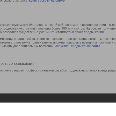
оискового запроса.
Купить ссылки на бирже
 ссылочную массу, благодаря которой сайт занимает верхние позиции в выд
ки, содержание страниц и позиции более 900 млн сайтов. На основе получе
то позволяет существенно уменьшить стоимость и сроки продвижения.
изации страниц сайта, которые позволяют повысить привлекательность конт
сылками это позволяет сайту занять высокие поисковые позиции в поисковых 
требующих дополнительных вложений.
Запустить продвижение сайта
боты со ссылками?
свяжитесь с нашей профессиональной службой поддержки, которая всегда рада
Ресурсы