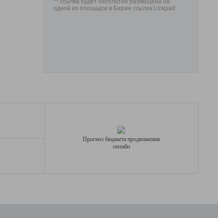
** ссылка будет бесплатно размещена на
одной из площадок в Бирже ссылок Linkpad
Прогноз бюджета продвижения
онлайн