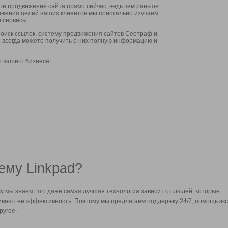
ите продвижение сайта прямо сейчас, ведь чем раньше
стижения целей наших клиентов мы пристально изучаем
 сервисы.
оиск ссылок, систему продвижения сайтов Сеотраф и
вы всегда можете получить о них полную информацию и
т вашего бизнеса!
ему Linkpad?
у мы знаем, что даже самая лучшая технология зависит от людей, которые
вают ее эффективность. Поэтому мы предлагаем поддержку 24/7, помощь экс
ругое.