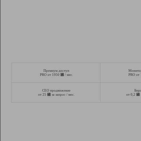
Премиум доступ
Монито
⃏
PRO от 1950
/ мес.
PRO от
СЕО продвижение
Бир
⃏
⃏
от 25
за запрос / мес.
от 0,2