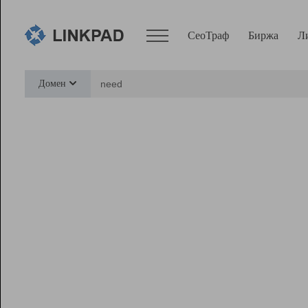
СеоТраф
Биржа
Л
Сервисы
Домен
СеоТраф
Монитор
Биржа
Pro
Линк+
Ресурсы
Вебмастер