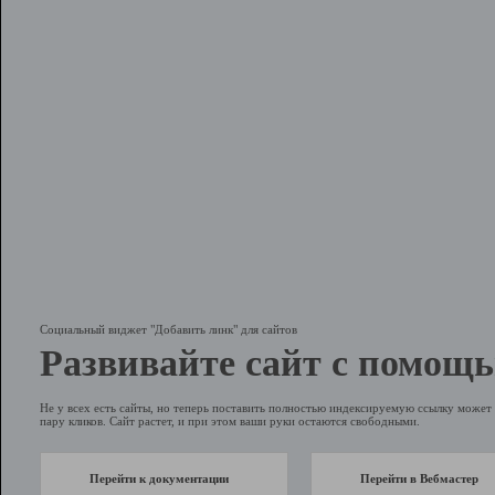
Социальный виджет "Добавить линк" для сайтов
Развивайте сайт с помощь
Не у всех есть сайты, но теперь поставить полностью индексируемую ссылку может 
пару кликов. Сайт растет, и при этом ваши руки остаются свободными.
Перейти к документации
Перейти в Вебмастер