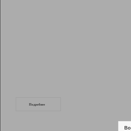
Рейтинг
Инструменты
Разработчикам
Партнерская
программа
Помощь
СеоТраф
Запустите
продвижение сайта
c LinkPad.
Подробнее
Вывод и удержание в ТОП10 выдачи
поисковых систем
Во