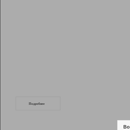
Рейтинг
Инструменты
Разработчикам
Партнерская
программа
Помощь
СеоТраф
Запустите
продвижение сайта
c LinkPad.
Подробнее
Вывод и удержание в ТОП10 выдачи
поисковых систем
Во