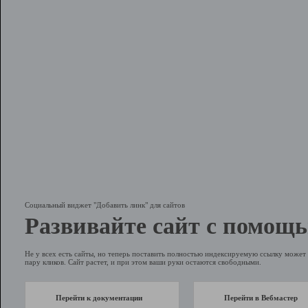
Социальный виджет "Добавить линк" для сайтов
Развивайте сайт с помощь
Не у всех есть сайты, но теперь поставить полностью индексируемую ссылку может 
пару кликов. Сайт растет, и при этом ваши руки остаются свободными.
Перейти к документации
Перейти в Вебмастер