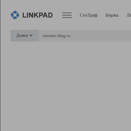
СеоТраф
Биржа
Л
Сервисы
Домен
СеоТраф
Монитор
Биржа
Pro
Линк+
Ресурсы
Вебмастер