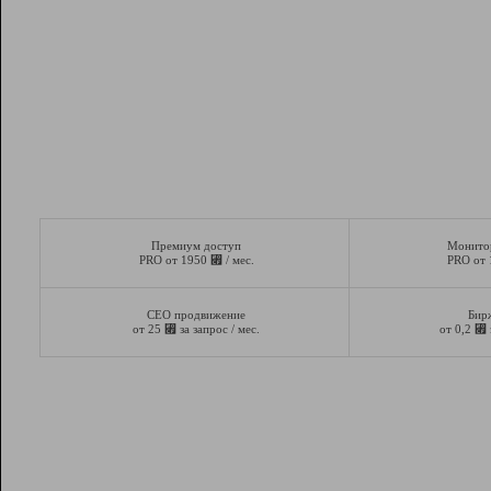
Премиум доступ
Монито
⃏
PRO от 1950
/ мес.
PRO от
СЕО продвижение
Бир
⃏
⃏
от 25
за запрос / мес.
от 0,2