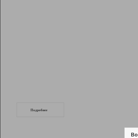
Рейтинг
Инструменты
Разработчикам
Партнерская
программа
Помощь
СеоТраф
Запустите
продвижение сайта
c LinkPad.
Подробнее
Вывод и удержание в ТОП10 выдачи
поисковых систем
Во