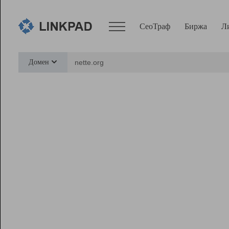
СеоТраф
Биржа
Л
Сервисы
Домен
СеоТраф
Монитор
Биржа
Pro
Линк+
Ресурсы
Вебмастер