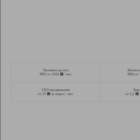
Премиум доступ
Монито
⃏
PRO от 1950
/ мес.
PRO от
СЕО продвижение
Бир
⃏
⃏
от 25
за запрос / мес.
от 0,2