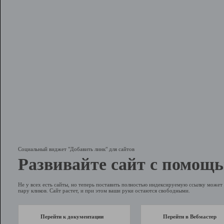
Социальный виджет "Добавить линк" для сайтов
Развивайте сайт с помощь
Не у всех есть сайты, но теперь поставить полностью индексируемую ссылку может 
пару кликов. Сайт растет, и при этом ваши руки остаются свободными.
Перейти к документации
Перейти в Вебмастер