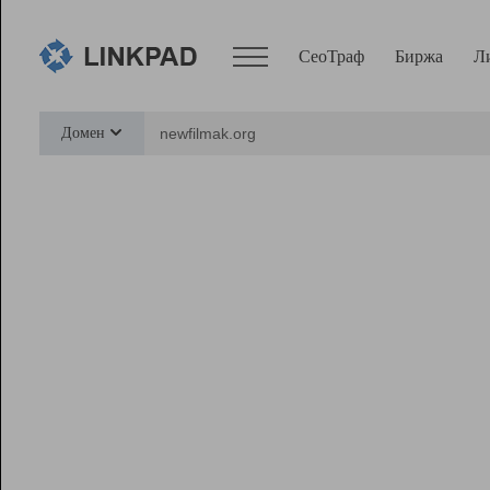
СеоТраф
Биржа
Л
Сервисы
Домен
СеоТраф
Монитор
Биржа
Pro
Линк+
Ресурсы
Вебмастер