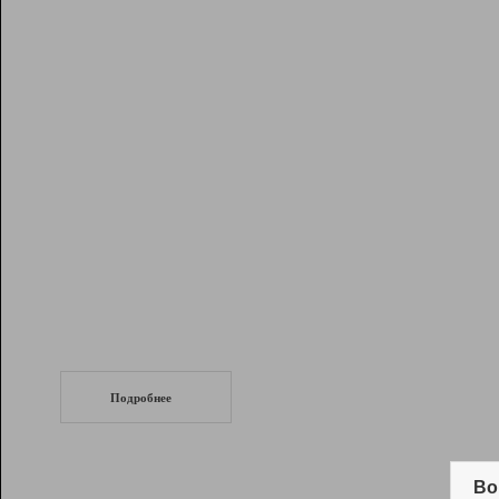
Рейтинг
Инструменты
Разработчикам
Партнерская
программа
Помощь
СеоТраф
Запустите
продвижение сайта
c LinkPad.
Подробнее
Вывод и удержание в ТОП10 выдачи
поисковых систем
Во