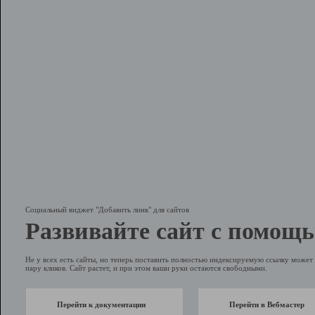
Социальный виджет "Добавить линк" для сайтов
Развивайте сайт с помощь
Не у всех есть сайты, но теперь поставить полностью индексируемую ссылку может 
пару кликов. Сайт растет, и при этом ваши руки остаются свободными.
Перейти к документации
Перейти в Вебмастер