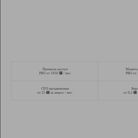
Премиум доступ
Монито
⃏
PRO от 1950
/ мес.
PRO от
СЕО продвижение
Бир
⃏
⃏
от 25
за запрос / мес.
от 0,2