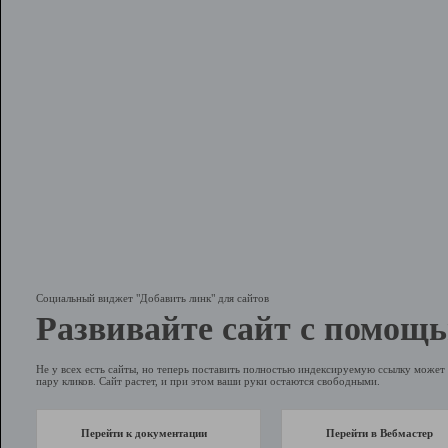
Социальный виджет "Добавить линк" для сайтов
Развивайте сайт с помощь
Не у всех есть сайты, но теперь поставить полностью индексируемую ссылку может 
пару кликов. Сайт растет, и при этом ваши руки остаются свободными.
Перейти к документации
Перейти в Вебмастер