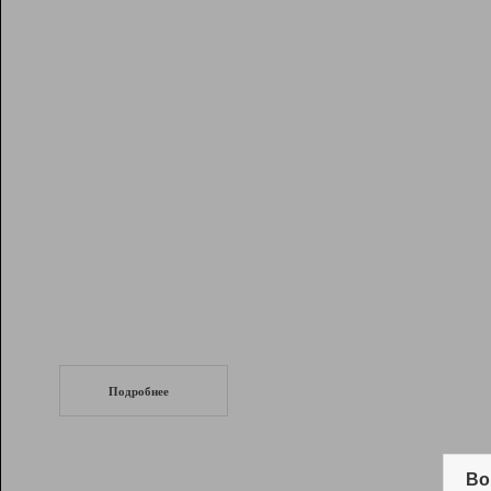
Рейтинг
Инструменты
Разработчикам
Партнерская
программа
Помощь
СеоТраф
Запустите
продвижение сайта
c LinkPad.
Подробнее
Вывод и удержание в ТОП10 выдачи
поисковых систем
Во