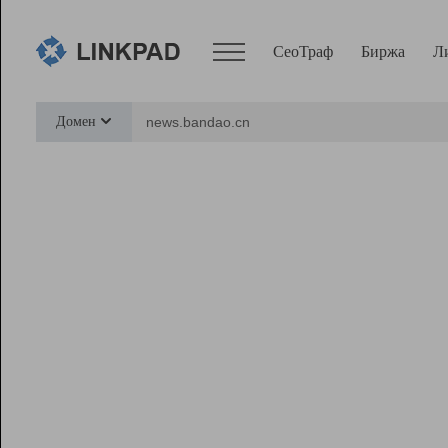
СеоТраф
Биржа
Л
Сервисы
Домен
СеоТраф
Монитор
Биржа
Pro
Линк+
Ресурсы
Вебмастер