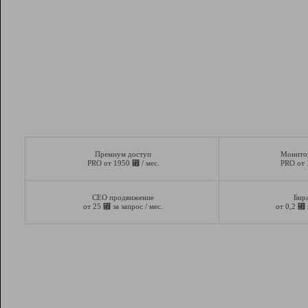
Премиум доступ
Монито
⃏
PRO от 1950
/ мес.
PRO от
СЕО продвижение
Бир
⃏
⃏
от 25
за запрос / мес.
от 0,2