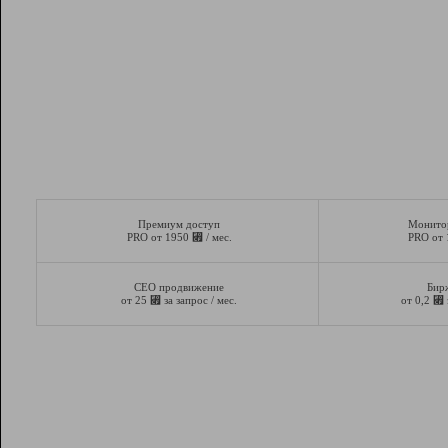
Премиум доступ
Монито
⃏
PRO от 1950
/ мес.
PRO от
СЕО продвижение
Бир
⃏
⃏
от 25
за запрос / мес.
от 0,2