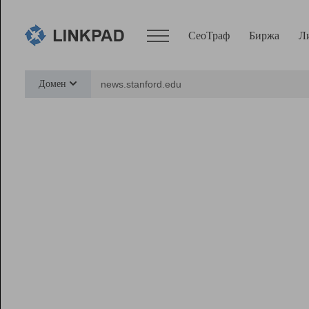
СеоТраф
Биржа
Л
Сервисы
Домен
СеоТраф
Монитор
Биржа
Pro
Линк+
Ресурсы
Вебмастер