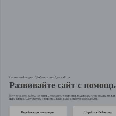
Социальный виджет "Добавить линк" для сайтов
Развивайте сайт с помощь
Не у всех есть сайты, но теперь поставить полностью индексируемую ссылку может 
пару кликов. Сайт растет, и при этом ваши руки остаются свободными.
Перейти к документации
Перейти в Вебмастер