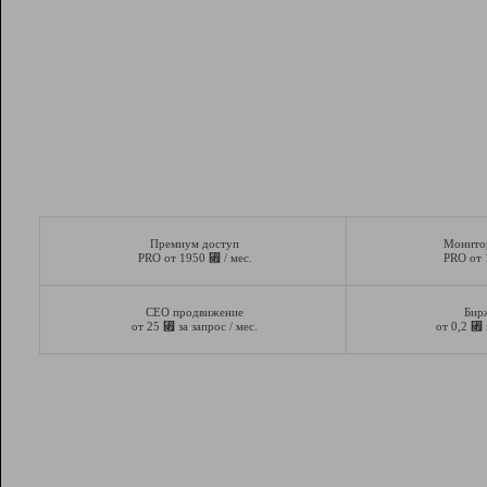
Премиум доступ
Монито
⃏
PRO от 1950
/ мес.
PRO от
СЕО продвижение
Бир
⃏
⃏
от 25
за запрос / мес.
от 0,2