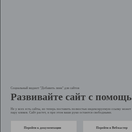
Социальный виджет "Добавить линк" для сайтов
Развивайте сайт с помощь
Не у всех есть сайты, но теперь поставить полностью индексируемую ссылку может 
пару кликов. Сайт растет, и при этом ваши руки остаются свободными.
Перейти к документации
Перейти в Вебмастер