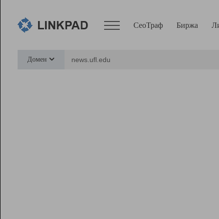
СеоТраф
Биржа
Л
Сервисы
Домен
СеоТраф
Монитор
Биржа
Pro
Линк+
Ресурсы
Вебмастер