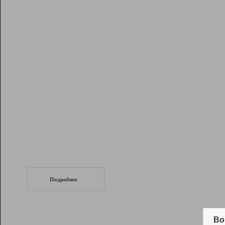
Рейтинг
Инструменты
Разработчикам
Партнерская
программа
Помощь
СеоТраф
Запустите
продвижение сайта
c LinkPad.
Подробнее
Вывод и удержание в ТОП10 выдачи
поисковых систем
Во