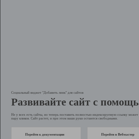
Социальный виджет "Добавить линк" для сайтов
Развивайте сайт с помощь
Не у всех есть сайты, но теперь поставить полностью индексируемую ссылку может 
пару кликов. Сайт растет, и при этом ваши руки остаются свободными.
Перейти к документации
Перейти в Вебмастер