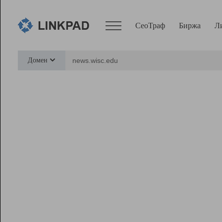
СеоТраф
Биржа
Л
Сервисы
Домен
СеоТраф
Монитор
Биржа
Pro
Линк+
Ресурсы
Вебмастер