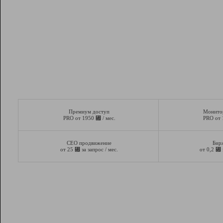
Премиум доступ
Монито
⃏
PRO от 1950
/ мес.
PRO от
СЕО продвижение
Бир
⃏
⃏
от 25
за запрос / мес.
от 0,2