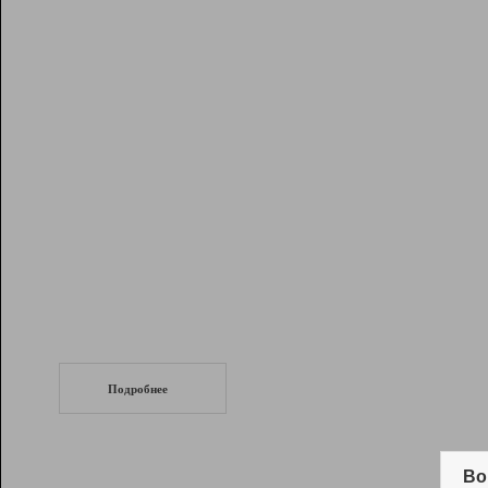
Рейтинг
Инструменты
Разработчикам
Партнерская
программа
Помощь
СеоТраф
Запустите
продвижение сайта
c LinkPad.
Подробнее
Вывод и удержание в ТОП10 выдачи
поисковых систем
Во