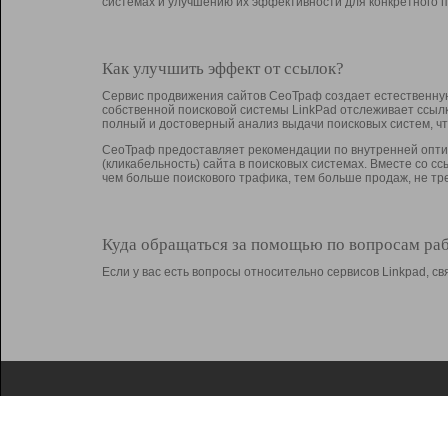
системах и улучшению их эффективности для конкретного п
Как улучшить эффект от ссылок?
Сервис продвижения сайтов СеоТраф создает естественную
собственной поисковой системы LinkPad отслеживает ссыл
полный и достоверный анализ выдачи поисковых систем, ч
СеоТраф предоставляет рекомендации по внутренней оптим
(кликабельность) сайта в поисковых системах. Вместе со с
чем больше поискового трафика, тем больше продаж, не 
Куда обращаться за помощью по вопросам ра
Если у вас есть вопросы относительно сервисов Linkpad, 
О Linkpad
Поддержка