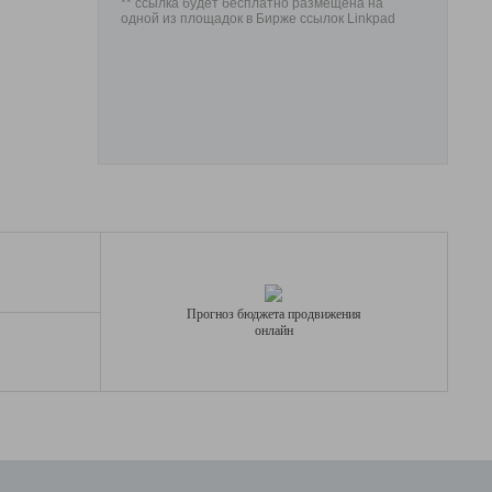
** ссылка будет бесплатно размещена на
одной из площадок в Бирже ссылок Linkpad
Прогноз бюджета продвижения
онлайн