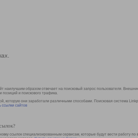
ах.
йт наилучшим образом отвечает на поисковый запрос пользователя. Внешние
и позиций и поискового трафика.
, которую они заработали различными способами. Поисковая система Linkpa
 ссылки сайтов
ссылок?
овку ссылок специализированным сервисам, которые будут вести работу по 