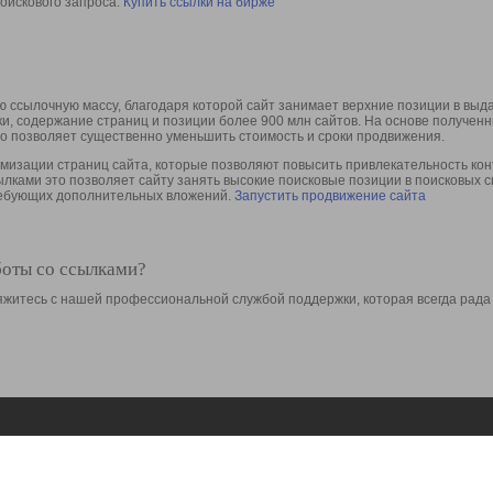
оискового запроса.
Купить ссылки на бирже
 ссылочную массу, благодаря которой сайт занимает верхние позиции в выд
ки, содержание страниц и позиции более 900 млн сайтов. На основе получе
то позволяет существенно уменьшить стоимость и сроки продвижения.
изации страниц сайта, которые позволяют повысить привлекательность конт
сылками это позволяет сайту занять высокие поисковые позиции в поисковых 
требующих дополнительных вложений.
Запустить продвижение сайта
боты со ссылками?
свяжитесь с нашей профессиональной службой поддержки, которая всегда рада
Ресурсы