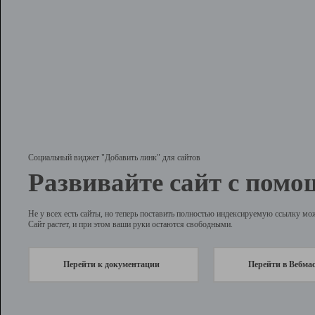
Социальный виджет "Добавить линк" для сайтов
Развивайте сайт с помо
Не у всех есть сайты, но теперь поставить полностью индексируемую ссылку мо
Сайт растет, и при этом ваши руки остаются свободными.
Перейти к документации
Перейти в Вебма