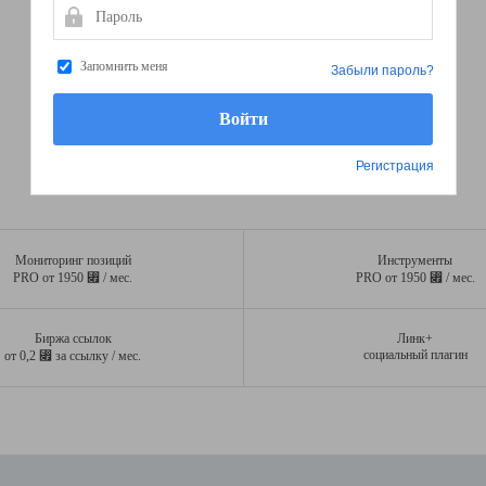
Пароль
Запомнить меня
Забыли пароль?
Регистрация
Мониторинг позиций
Инструменты
⃏
⃏
PRO от 1950
/ мес.
PRO от 1950
/ мес.
Биржа ссылок
Линк+
⃏
социальный плагин
от 0,2
за ссылку / мес.