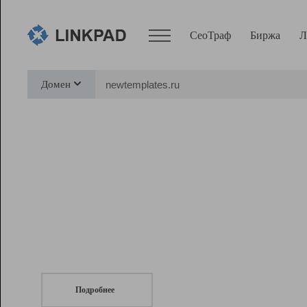
СеоТраф
Биржа
Л
Сервисы
Домен
СеоТраф
Монитор
Биржа
Pro
Линк+
СеоТраф
Запустите
продвижение сайта
c LinkPad.
Ресурсы
Вебмастер
Подробнее