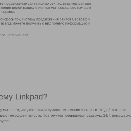
ите продвижение сайта прямо сейчас, ведь чем раньше
стижения целей наших клиентов мы пристально изучаем
 сервисы.
оиск ссылок, систему продвижения сайтов Сеотраф и
вы всегда можете получить о них полную информацию и
т вашего бизнеса!
ему Linkpad?
у мы знаем, что даже самая лучшая технология зависит от людей, которые
вают ее эффективность. Поэтому мы предлагаем поддержку 24/7, помощь экс
ругое.