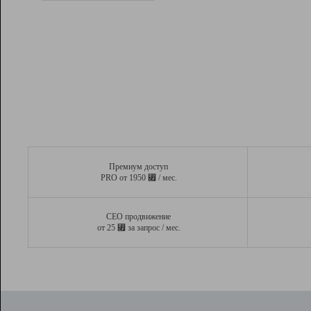
Рейтинг
Вывод и удержание в ТОП10 выдачи
поисковых систем
Инструменты
Разработчикам
Партнерская
программа
Помощь
Премиум доступ
⃏
PRO от 1950
/ мес.
СЕО продвижение
⃏
от 25
за запрос / мес.