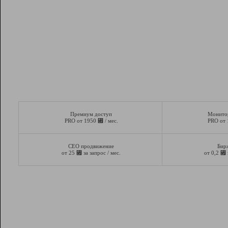
Премиум доступ
Монито
⃏
PRO от 1950
/ мес.
PRO от
СЕО продвижение
Бир
⃏
⃏
от 25
за запрос / мес.
от 0,2