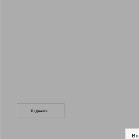
Рейтинг
Инструменты
Разработчикам
Партнерская
программа
Помощь
СеоТраф
Запустите
продвижение сайта
c LinkPad.
Подробнее
Вывод и удержание в ТОП10 выдачи
поисковых систем
Во