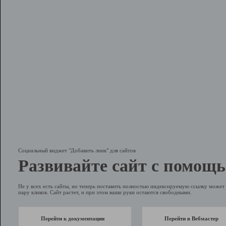
Социальный виджет "Добавить линк" для сайтов
Развивайте сайт с помощь
Не у всех есть сайты, но теперь поставить полностью индексируемую ссылку может 
пару кликов. Сайт растет, и при этом ваши руки остаются свободными.
Перейти к документации
Перейти в Вебмастер