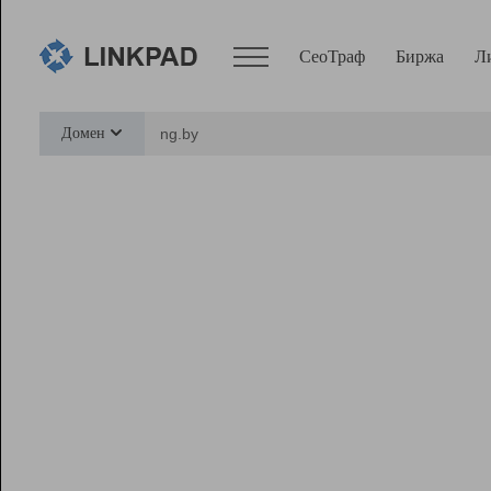
СеоТраф
Биржа
Л
Сервисы
Домен
СеоТраф
Монитор
Биржа
Pro
Линк+
Ресурсы
Вебмастер