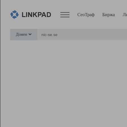
СеоТраф
Биржа
Л
Сервисы
Домен
СеоТраф
Монитор
Биржа
Pro
Линк+
Ресурсы
Вебмастер