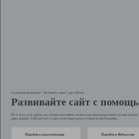
Социальный виджет "Добавить линк" для сайтов
Развивайте сайт с помощь
Не у всех есть сайты, но теперь поставить полностью индексируемую ссылку может 
пару кликов. Сайт растет, и при этом ваши руки остаются свободными.
Перейти к документации
Перейти в Вебмастер