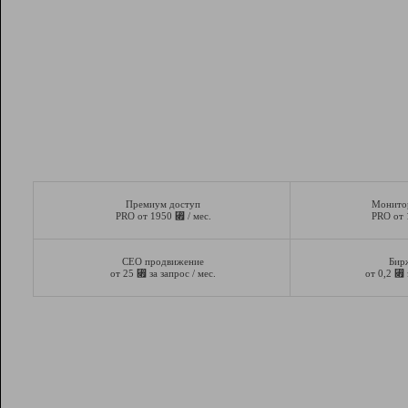
Премиум доступ
Монито
⃏
PRO от 1950
/ мес.
PRO от
СЕО продвижение
Бир
⃏
⃏
от 25
за запрос / мес.
от 0,2