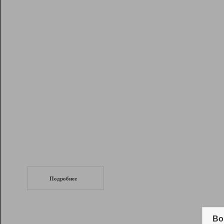
Рейтинг
Инструменты
Разработчикам
Партнерская
программа
Помощь
СеоТраф
Запустите
продвижение сайта
c LinkPad.
Подробнее
Вывод и удержание в ТОП10 выдачи
поисковых систем
Во