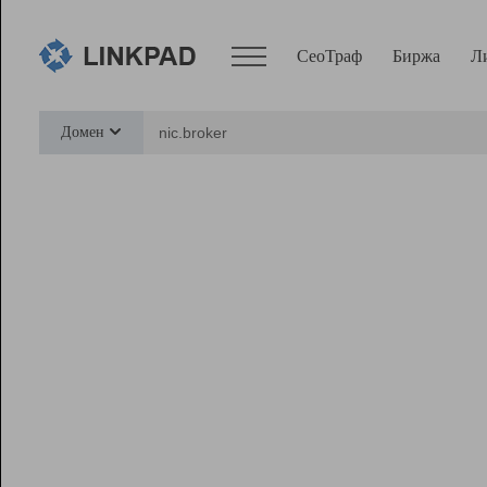
СеоТраф
Биржа
Л
Сервисы
Домен
СеоТраф
Монитор
Биржа
Pro
Линк+
Ресурсы
Вебмастер