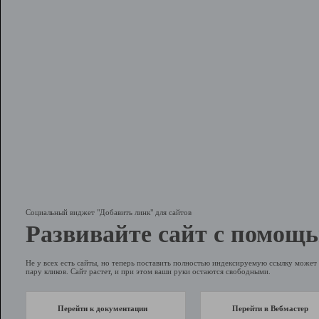
Социальный виджет "Добавить линк" для сайтов
Развивайте сайт с помощь
Не у всех есть сайты, но теперь поставить полностью индексируемую ссылку может 
пару кликов. Сайт растет, и при этом ваши руки остаются свободными.
Перейти к документации
Перейти в Вебмастер