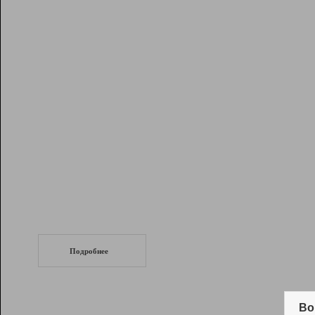
Рейтинг
Инструменты
Разработчикам
Партнерская
программа
Помощь
СеоТраф
Запустите
продвижение сайта
c LinkPad.
Подробнее
Вывод и удержание в ТОП10 выдачи
поисковых систем
Во