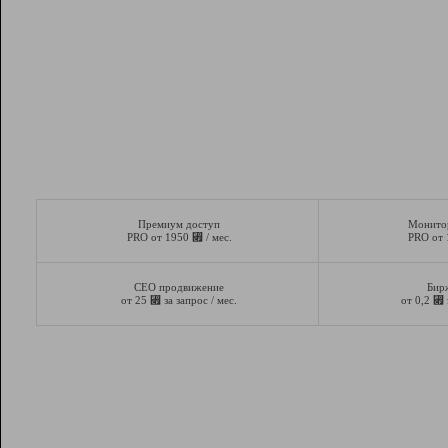
Премиум доступ
Монито
⃏
PRO от 1950
/ мес.
PRO от
СЕО продвижение
Бир
⃏
⃏
от 25
за запрос / мес.
от 0,2