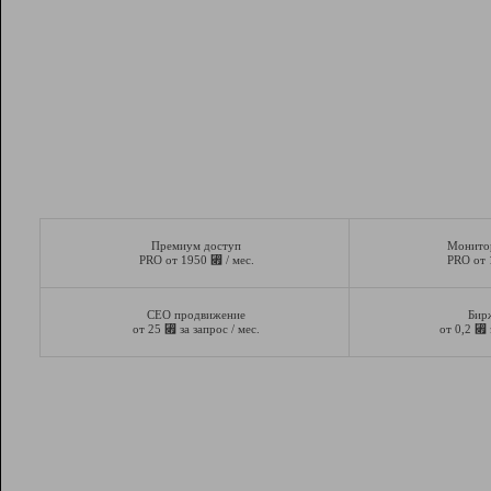
Премиум доступ
Монито
⃏
PRO от 1950
/ мес.
PRO от
СЕО продвижение
Бир
⃏
⃏
от 25
за запрос / мес.
от 0,2