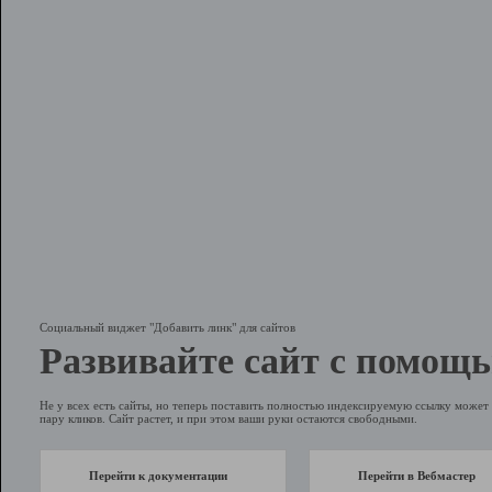
Социальный виджет "Добавить линк" для сайтов
Развивайте сайт с помощь
Не у всех есть сайты, но теперь поставить полностью индексируемую ссылку может 
пару кликов. Сайт растет, и при этом ваши руки остаются свободными.
Перейти к документации
Перейти в Вебмастер