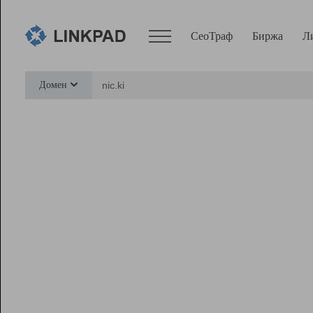
СеоТраф
Биржа
Л
Сервисы
Домен
СеоТраф
Монитор
Биржа
Pro
Линк+
Ресурсы
Вебмастер