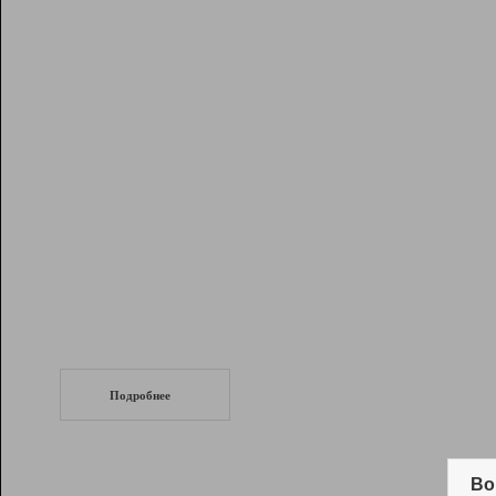
Рейтинг
Инструменты
Разработчикам
Партнерская
программа
Помощь
СеоТраф
Запустите
продвижение сайта
c LinkPad.
Подробнее
Вывод и удержание в ТОП10 выдачи
поисковых систем
Во