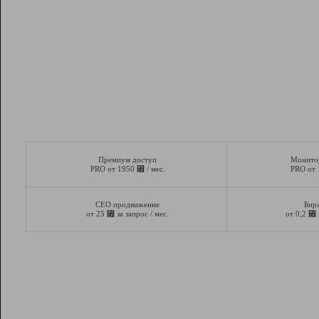
Премиум доступ
Монито
⃏
PRO от 1950
/ мес.
PRO от
СЕО продвижение
Бир
⃏
⃏
от 25
за запрос / мес.
от 0,2