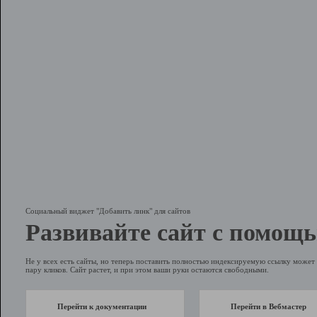
Социальный виджет "Добавить линк" для сайтов
Развивайте сайт с помощь
Не у всех есть сайты, но теперь поставить полностью индексируемую ссылку может 
пару кликов. Сайт растет, и при этом ваши руки остаются свободными.
Перейти к документации
Перейти в Вебмастер