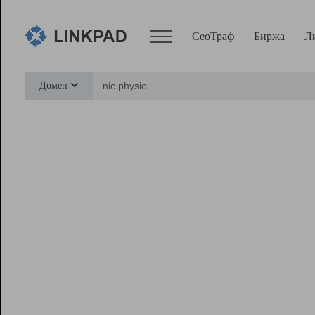
СеоТраф
Биржа
Л
Сервисы
Домен
СеоТраф
Монитор
Биржа
Pro
Линк+
Ресурсы
Вебмастер