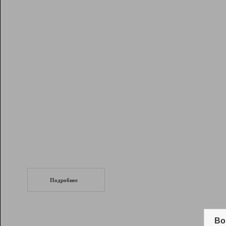
Рейтинг
Инструменты
Разработчикам
Партнерская
программа
Помощь
СеоТраф
Запустите
продвижение сайта
c LinkPad.
Подробнее
Вывод и удержание в ТОП10 выдачи
поисковых систем
Во