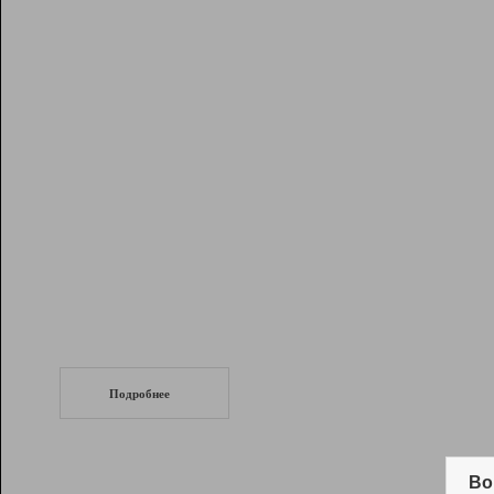
Рейтинг
Инструменты
Разработчикам
Партнерская
программа
Помощь
СеоТраф
Запустите
продвижение сайта
c LinkPad.
Подробнее
Вывод и удержание в ТОП10 выдачи
поисковых систем
Во