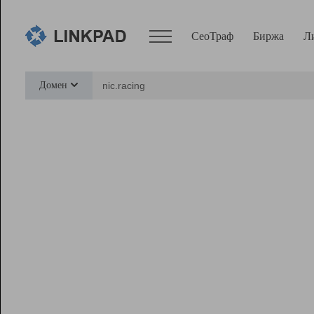
СеоТраф
Биржа
Л
Сервисы
Домен
СеоТраф
Монитор
Биржа
Pro
Линк+
Ресурсы
Вебмастер