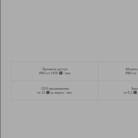
Премиум доступ
Монито
⃏
PRO от 1950
/ мес.
PRO от
СЕО продвижение
Бир
⃏
⃏
от 25
за запрос / мес.
от 0,2