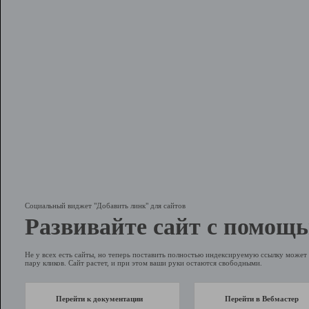
Социальный виджет "Добавить линк" для сайтов
Развивайте сайт с помощь
Не у всех есть сайты, но теперь поставить полностью индексируемую ссылку может 
пару кликов. Сайт растет, и при этом ваши руки остаются свободными.
Перейти к документации
Перейти в Вебмастер