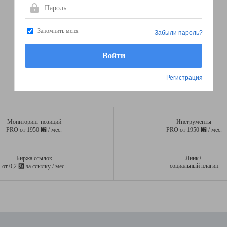
Пароль
Запомнить меня
Забыли пароль?
Регистрация
Мониторинг позиций
Инструменты
⃏
⃏
PRO от 1950
/ мес.
PRO от 1950
/ мес.
Биржа ссылок
Линк+
⃏
социальный плагин
от 0,2
за ссылку / мес.