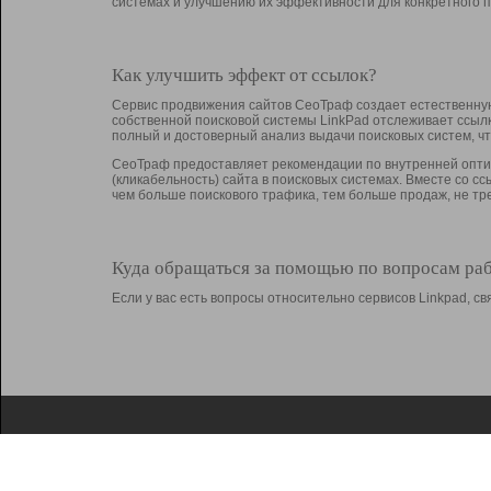
системах и улучшению их эффективности для конкретного п
Как улучшить эффект от ссылок?
Сервис продвижения сайтов СеоТраф создает естественную
собственной поисковой системы LinkPad отслеживает ссыл
полный и достоверный анализ выдачи поисковых систем, ч
СеоТраф предоставляет рекомендации по внутренней оптим
(кликабельность) сайта в поисковых системах. Вместе со с
чем больше поискового трафика, тем больше продаж, не 
Куда обращаться за помощью по вопросам ра
Если у вас есть вопросы относительно сервисов Linkpad, 
О Linkpad
Поддержка