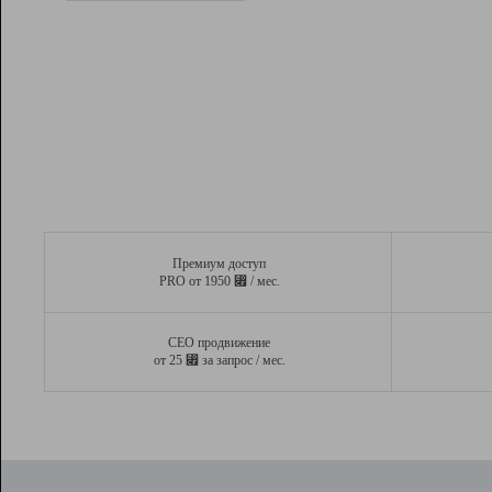
Рейтинг
Вывод и удержание в ТОП10 выдачи
поисковых систем
Инструменты
Разработчикам
Партнерская
программа
Помощь
Премиум доступ
⃏
PRO от 1950
/ мес.
СЕО продвижение
⃏
от 25
за запрос / мес.