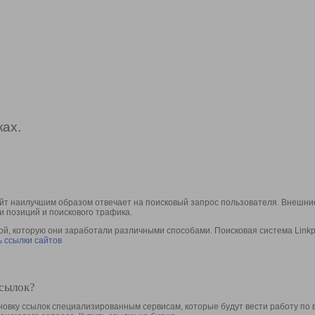
ах.
йт наилучшим образом отвечает на поисковый запрос пользователя. Внешние
и позиций и поискового трафика.
, которую они заработали различными способами. Поисковая система Linkpa
 ссылки сайтов
ссылок?
овку ссылок специализированным сервисам, которые будут вести работу по 