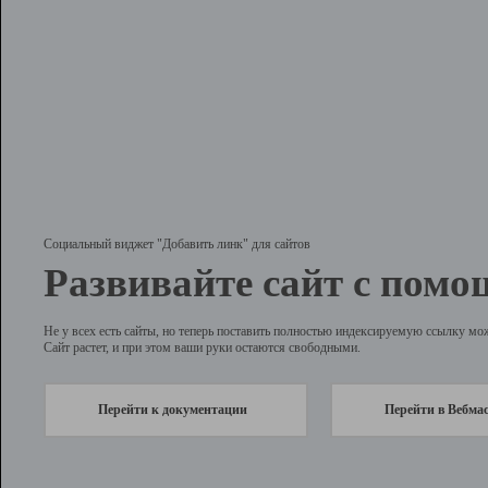
Социальный виджет "Добавить линк" для сайтов
Развивайте сайт с помо
Не у всех есть сайты, но теперь поставить полностью индексируемую ссылку мо
Сайт растет, и при этом ваши руки остаются свободными.
Перейти к документации
Перейти в Вебма