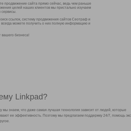
ите продвижение сайта прямо сейчас, ведь чем раньше
стижения целей наших клиентов мы пристально изучаем
 сервисы.
оиск ссылок, систему продвижения сайтов Сеотраф и
вы всегда можете получить о них полную информацию и
т вашего бизнеса!
ему Linkpad?
у мы знаем, что даже самая лучшая технология зависит от людей, которые
вают ее эффективность. Поэтому мы предлагаем поддержку 24/7, помощь экс
ругое.