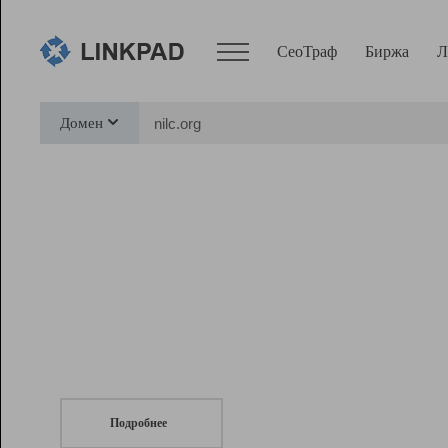
СеоТраф
Биржа
Л
Сервисы
Домен
СеоТраф
Монитор
Биржа
Pro
Линк+
СеоТраф
Запустите
продвижение сайта
c LinkPad.
Ресурсы
Вебмастер
Подробнее