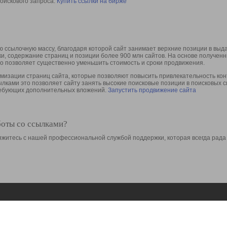
оискового запроса.
Купить ссылки на бирже
 ссылочную массу, благодаря которой сайт занимает верхние позиции в выд
ки, содержание страниц и позиции более 900 млн сайтов. На основе получе
то позволяет существенно уменьшить стоимость и сроки продвижения.
изации страниц сайта, которые позволяют повысить привлекательность конт
сылками это позволяет сайту занять высокие поисковые позиции в поисковых 
требующих дополнительных вложений.
Запустить продвижение сайта
боты со ссылками?
свяжитесь с нашей профессиональной службой поддержки, которая всегда рада
Ресурсы