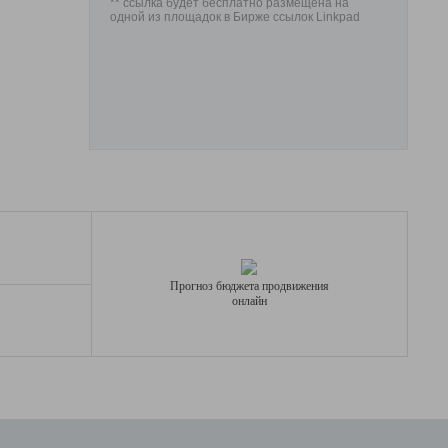
** ссылка будет бесплатно размещена на
одной из площадок в Бирже ссылок Linkpad
Прогноз бюджета продвижения
онлайн