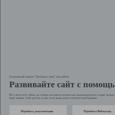
Социальный виджет "Добавить линк" для сайтов
Развивайте сайт с помощь
Не у всех есть сайты, но теперь поставить полностью индексируемую ссылку может 
пару кликов. Сайт растет, и при этом ваши руки остаются свободными.
Перейти к документации
Перейти в Вебмастер