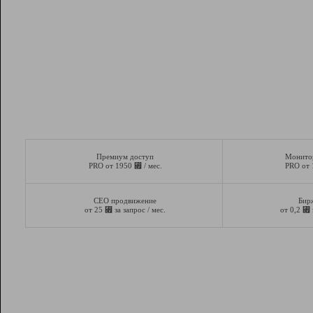
Премиум доступ
Монито
⃏
PRO от 1950
/ мес.
PRO от
СЕО продвижение
Бир
⃏
⃏
от 25
за запрос / мес.
от 0,2