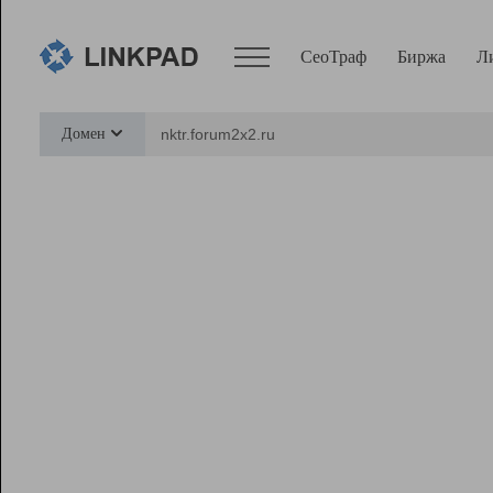
СеоТраф
Биржа
Л
Сервисы
Домен
СеоТраф
Монитор
Биржа
Pro
Линк+
Ресурсы
Вебмастер