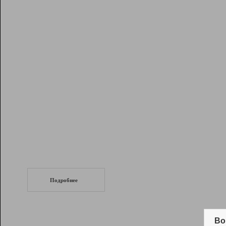
Рейтинг
Инструменты
Разработчикам
Партнерская
программа
Помощь
СеоТраф
Запустите
продвижение сайта
c LinkPad.
Подробнее
Вывод и удержание в ТОП10 выдачи
поисковых систем
Во