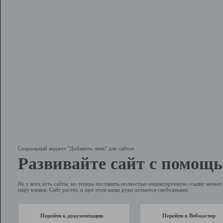
Социальный виджет "Добавить линк" для сайтов
Развивайте сайт с помощь
Не у всех есть сайты, но теперь поставить полностью индексируемую ссылку может 
пару кликов. Сайт растет, и при этом ваши руки остаются свободными.
Перейти к документации
Перейти в Вебмастер