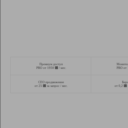
Премиум доступ
Монито
⃏
PRO от 1950
/ мес.
PRO от
СЕО продвижение
Бир
⃏
⃏
от 25
за запрос / мес.
от 0,2