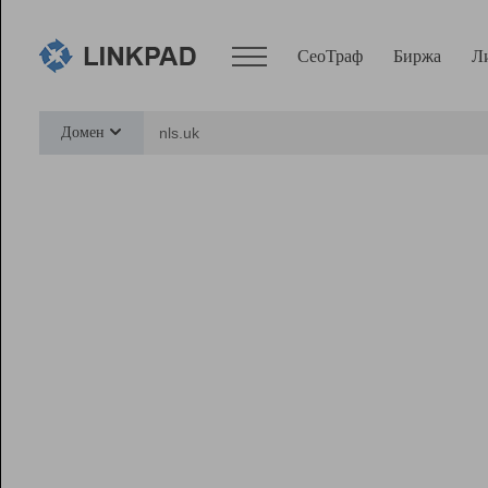
СеоТраф
Биржа
Л
Сервисы
Домен
СеоТраф
Монитор
Биржа
Pro
Линк+
Ресурсы
Вебмастер