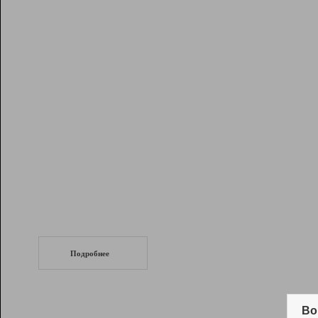
Рейтинг
Инструменты
Разработчикам
Партнерская
программа
Помощь
СеоТраф
Запустите
продвижение сайта
c LinkPad.
Подробнее
Вывод и удержание в ТОП10 выдачи
поисковых систем
Во