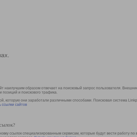
ах.
йт наилучшим образом отвечает на поисковый запрос пользователя. Внешние
и позиций и поискового трафика.
, которую они заработали различными способами. Поисковая система Linkpa
 ссылки сайтов
ссылок?
овку ссылок специализированным сервисам, которые будут вести работу по 