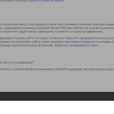
оискового запроса.
Купить ссылки на бирже
 ссылочную массу, благодаря которой сайт занимает верхние позиции в выд
ки, содержание страниц и позиции более 900 млн сайтов. На основе получе
то позволяет существенно уменьшить стоимость и сроки продвижения.
изации страниц сайта, которые позволяют повысить привлекательность конт
сылками это позволяет сайту занять высокие поисковые позиции в поисковых 
требующих дополнительных вложений.
Запустить продвижение сайта
боты со ссылками?
свяжитесь с нашей профессиональной службой поддержки, которая всегда рада
Ресурсы