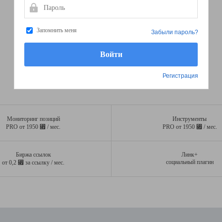
Пароль
Запомнить меня
Забыли пароль?
Регистрация
Мониторинг позиций
Инструменты
⃏
⃏
PRO от 1950
/ мес.
PRO от 1950
/ мес.
Биржа ссылок
Линк+
⃏
социальный плагин
от 0,2
за ссылку / мес.