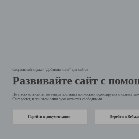
Социальный виджет "Добавить линк" для сайтов
Развивайте сайт с помо
Не у всех есть сайты, но теперь поставить полностью индексируемую ссылку мо
Сайт растет, и при этом ваши руки остаются свободными.
Перейти к документации
Перейти в Вебма