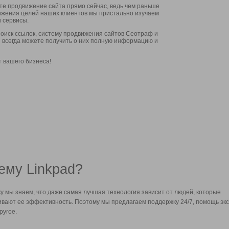
ите продвижение сайта прямо сейчас, ведь чем раньше
стижения целей наших клиентов мы пристально изучаем
 сервисы.
оиск ссылок, систему продвижения сайтов Сеотраф и
вы всегда можете получить о них полную информацию и
т вашего бизнеса!
ему Linkpad?
у мы знаем, что даже самая лучшая технология зависит от людей, которые
вают ее эффективность. Поэтому мы предлагаем поддержку 24/7, помощь экс
ругое.