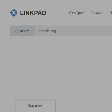
СеоТраф
Биржа
Л
Сервисы
Домен
СеоТраф
Монитор
Биржа
Pro
Линк+
СеоТраф
Запустите
продвижение сайта
c LinkPad.
Ресурсы
Вебмастер
Подробнее