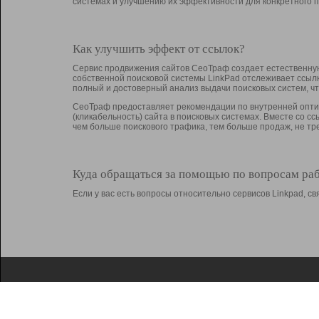
системах и улучшению их эффективности для конкретного п
Как улучшить эффект от ссылок?
Сервис продвижения сайтов СеоТраф создает естественную
собственной поисковой системы LinkPad отслеживает ссыл
полный и достоверный анализ выдачи поисковых систем, ч
СеоТраф предоставляет рекомендации по внутренней оптим
(кликабельность) сайта в поисковых системах. Вместе со с
чем больше поискового трафика, тем больше продаж, не 
Куда обращаться за помощью по вопросам ра
Если у вас есть вопросы относительно сервисов Linkpad, 
О Linkpad
Поддержка