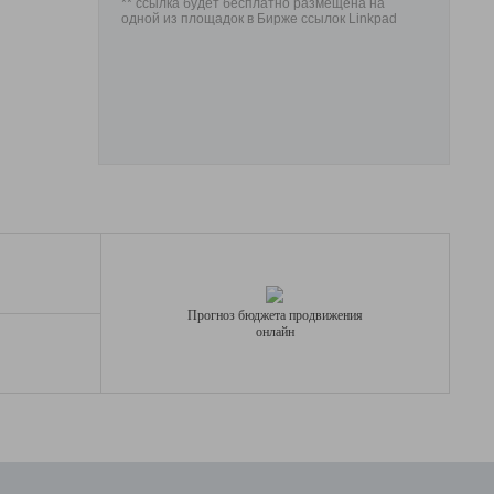
** ссылка будет бесплатно размещена на
одной из площадок в Бирже ссылок Linkpad
Прогноз бюджета продвижения
онлайн