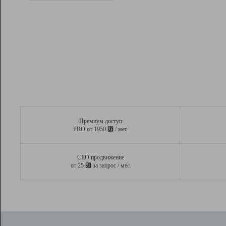
Рейтинг
Вывод и удержание в ТОП10 выдачи
поисковых систем
Инструменты
Разработчикам
Партнерская
программа
Помощь
Премиум доступ
⃏
PRO от 1950
/ мес.
СЕО продвижение
⃏
от 25
за запрос / мес.