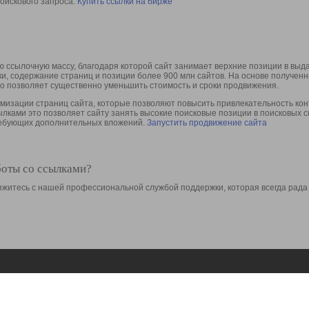
оискового запроса.
Купить ссылки на бирже
 ссылочную массу, благодаря которой сайт занимает верхние позиции в выд
ки, содержание страниц и позиции более 900 млн сайтов. На основе получе
то позволяет существенно уменьшить стоимость и сроки продвижения.
изации страниц сайта, которые позволяют повысить привлекательность конт
сылками это позволяет сайту занять высокие поисковые позиции в поисковых 
требующих дополнительных вложений.
Запустить продвижение сайта
боты со ссылками?
свяжитесь с нашей профессиональной службой поддержки, которая всегда рада
Ресурсы