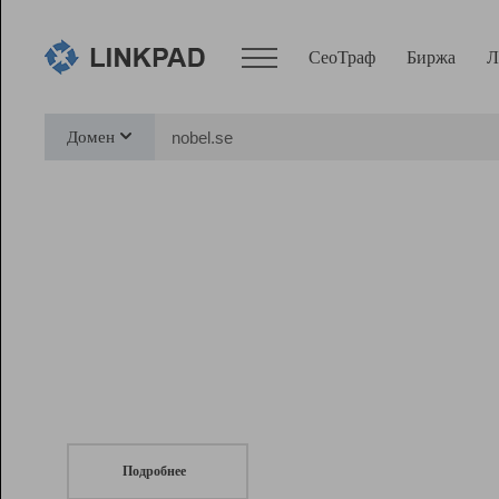
СеоТраф
Биржа
Л
Сервисы
Домен
СеоТраф
Монитор
Биржа
Pro
Линк+
СеоТраф
Запустите
продвижение сайта
c LinkPad.
Ресурсы
Вебмастер
Подробнее