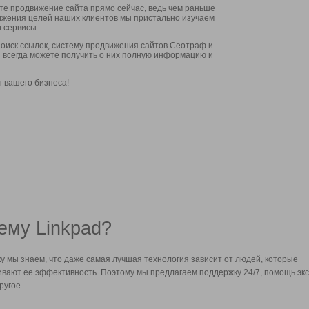
ите продвижение сайта прямо сейчас, ведь чем раньше
стижения целей наших клиентов мы пристально изучаем
 сервисы.
оиск ссылок, систему продвижения сайтов Сеотраф и
вы всегда можете получить о них полную информацию и
т вашего бизнеса!
ему Linkpad?
у мы знаем, что даже самая лучшая технология зависит от людей, которые
вают ее эффективность. Поэтому мы предлагаем поддержку 24/7, помощь экс
ругое.