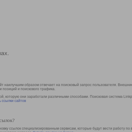
ах.
йт наилучшим образом отвечает на поисковый запрос пользователя. Внешние
и позиций и поискового трафика.
, которую они заработали различными способами. Поисковая система Linkpa
 ссылки сайтов
ссылок?
овку ссылок специализированным сервисам, которые будут вести работу по 