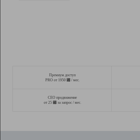
Рейтинг
Вывод и удержание в ТОП10 выдачи
поисковых систем
Инструменты
Разработчикам
Партнерская
программа
Помощь
Премиум доступ
⃏
PRO от 1950
/ мес.
СЕО продвижение
⃏
от 25
за запрос / мес.