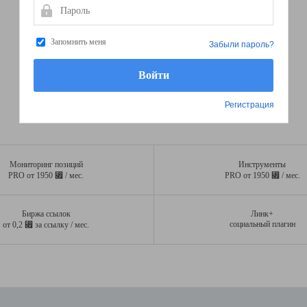
Пароль
Запомнить меня
Забыли пароль?
Регистрация
Мониторинг позиций
Инструменты
⃏
⃏
PRO от 1950
/ мес.
PRO от 1950
/ мес.
Биржа ссылок
Линк+
⃏
социальный плагин
от 0,2
за ссылку / мес.