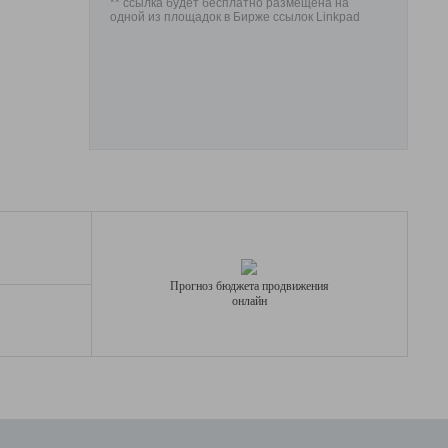
** ссылка будет бесплатно размещена на
одной из площадок в Бирже ссылок Linkpad
Прогноз бюджета продвижения
онлайн