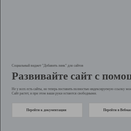
Социальный виджет "Добавить линк" для сайтов
Развивайте сайт с помо
Не у всех есть сайты, но теперь поставить полностью индексируемую ссылку мо
Сайт растет, и при этом ваши руки остаются свободными.
Перейти к документации
Перейти в Вебма