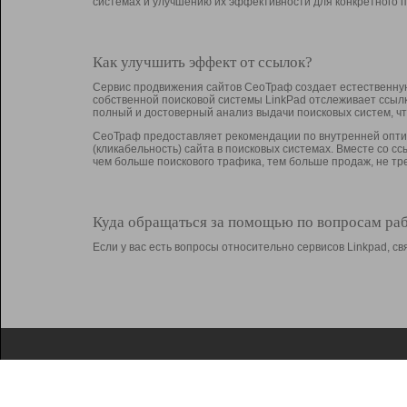
системах и улучшению их эффективности для конкретного п
Как улучшить эффект от ссылок?
Сервис продвижения сайтов СеоТраф создает естественную
собственной поисковой системы LinkPad отслеживает ссыл
полный и достоверный анализ выдачи поисковых систем, ч
СеоТраф предоставляет рекомендации по внутренней оптим
(кликабельность) сайта в поисковых системах. Вместе со с
чем больше поискового трафика, тем больше продаж, не 
Куда обращаться за помощью по вопросам ра
Если у вас есть вопросы относительно сервисов Linkpad, 
О Linkpad
Поддержка