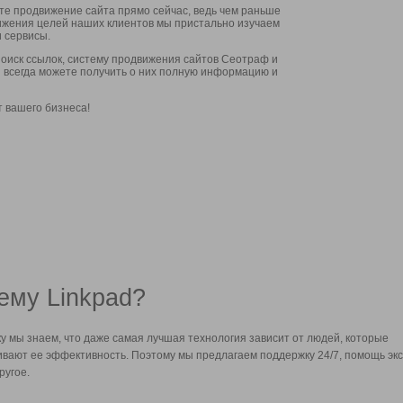
ите продвижение сайта прямо сейчас, ведь чем раньше
стижения целей наших клиентов мы пристально изучаем
 сервисы.
оиск ссылок, систему продвижения сайтов Сеотраф и
вы всегда можете получить о них полную информацию и
т вашего бизнеса!
ему Linkpad?
у мы знаем, что даже самая лучшая технология зависит от людей, которые
вают ее эффективность. Поэтому мы предлагаем поддержку 24/7, помощь экс
ругое.