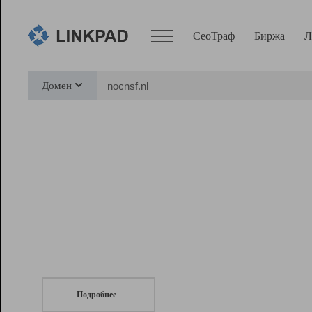
СеоТраф
Биржа
Л
Сервисы
Домен
СеоТраф
Монитор
Биржа
Pro
Линк+
СеоТраф
Запустите
продвижение сайта
c LinkPad.
Ресурсы
Вебмастер
Подробнее