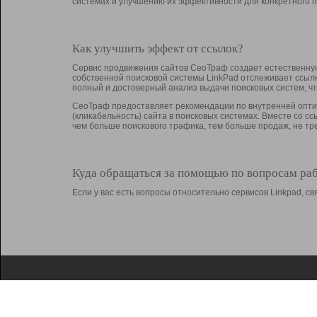
системах и улучшению их эффективности для конкретного п
Как улучшить эффект от ссылок?
Сервис продвижения сайтов СеоТраф создает естественную
собственной поисковой системы LinkPad отслеживает ссыл
полный и достоверный анализ выдачи поисковых систем, ч
СеоТраф предоставляет рекомендации по внутренней оптим
(кликабельность) сайта в поисковых системах. Вместе со с
чем больше поискового трафика, тем больше продаж, не 
Куда обращаться за помощью по вопросам ра
Если у вас есть вопросы относительно сервисов Linkpad, 
О Linkpad
Поддержка