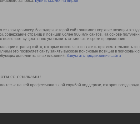
оискового запроса.
Купить ссылки на бирже
 ссылочную массу, благодаря которой сайт занимает верхние позиции в выд
ки, содержание страниц и позиции более 900 млн сайтов. На основе получе
то позволяет существенно уменьшить стоимость и сроки продвижения.
изации страниц сайта, которые позволяют повысить привлекательность конт
сылками это позволяет сайту занять высокие поисковые позиции в поисковых 
требующих дополнительных вложений.
Запустить продвижение сайта
боты со ссылками?
свяжитесь с нашей профессиональной службой поддержки, которая всегда рада
Ресурсы