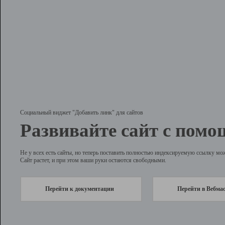
Социальный виджет "Добавить линк" для сайтов
Развивайте сайт с помо
Не у всех есть сайты, но теперь поставить полностью индексируемую ссылку мо
Сайт растет, и при этом ваши руки остаются свободными.
Перейти к документации
Перейти в Вебма