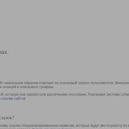
ах.
йт наилучшим образом отвечает на поисковый запрос пользователя. Внешние
и позиций и поискового трафика.
, которую они заработали различными способами. Поисковая система Linkpa
 ссылки сайтов
ссылок?
овку ссылок специализированным сервисам, которые будут вести работу по 