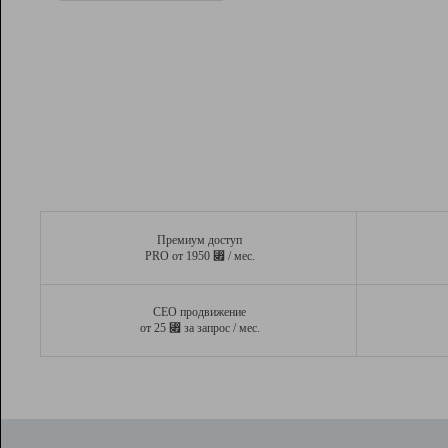
Рейтинг
Вывод и удержание в ТОП10 выдачи
поисковых систем
Инструменты
Разработчикам
Партнерская
программа
Помощь
Премиум доступ
⃏
PRO от 1950
/ мес.
СЕО продвижение
⃏
от 25
за запрос / мес.