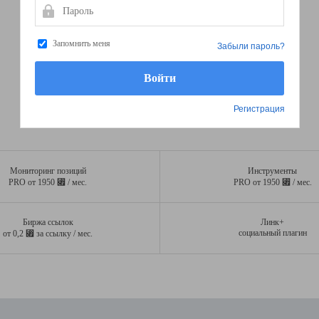
Пароль
Запомнить меня
Забыли пароль?
Регистрация
Мониторинг позиций
Инструменты
⃏
⃏
PRO от 1950
/ мес.
PRO от 1950
/ мес.
Биржа ссылок
Линк+
⃏
социальный плагин
от 0,2
за ссылку / мес.