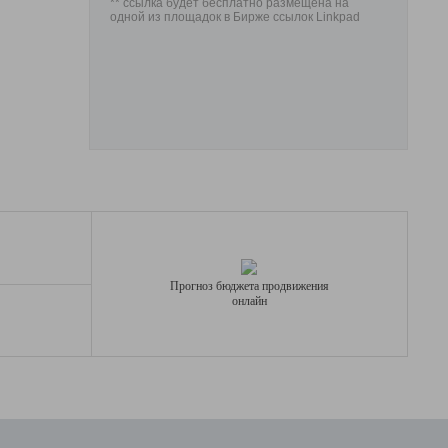
** ссылка будет бесплатно размещена на
одной из площадок в Бирже ссылок Linkpad
Прогноз бюджета продвижения
онлайн