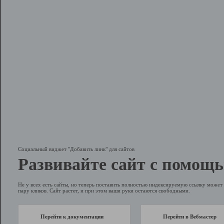
Социальный виджет "Добавить линк" для сайтов
Развивайте сайт с помощь
Не у всех есть сайты, но теперь поставить полностью индексируемую ссылку может 
пару кликов. Сайт растет, и при этом ваши руки остаются свободными.
Перейти к документации
Перейти в Вебмастер