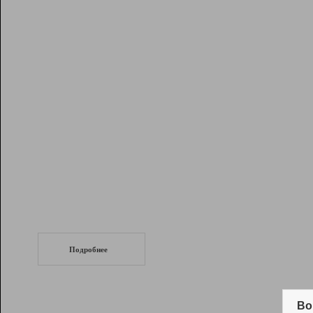
Рейтинг
Инструменты
Разработчикам
Партнерская
программа
Помощь
СеоТраф
Запустите
продвижение сайта
c LinkPad.
Подробнее
Вывод и удержание в ТОП10 выдачи
поисковых систем
Во