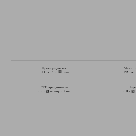
Премиум доступ
Монито
⃏
PRO от 1950
/ мес.
PRO от
СЕО продвижение
Бир
⃏
⃏
от 25
за запрос / мес.
от 0,2