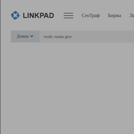
СеоТраф
Биржа
Л
Сервисы
Домен
СеоТраф
Монитор
Биржа
Pro
Линк+
Ресурсы
Вебмастер