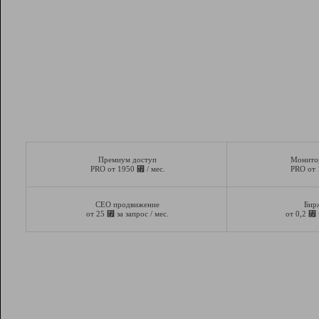
Премиум доступ
Монито
⃏
PRO от 1950
/ мес.
PRO от
СЕО продвижение
Бир
⃏
⃏
от 25
за запрос / мес.
от 0,2