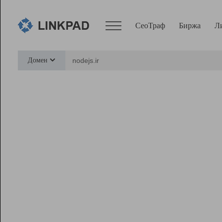
СеоТраф
Биржа
Л
Сервисы
Домен
СеоТраф
Монитор
Биржа
Pro
Линк+
Ресурсы
Вебмастер