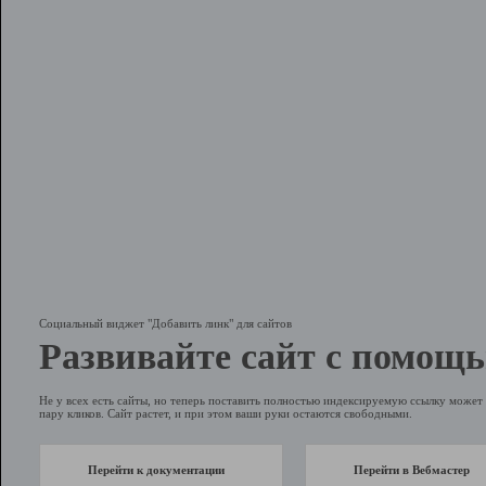
Социальный виджет "Добавить линк" для сайтов
Развивайте сайт с помощь
Не у всех есть сайты, но теперь поставить полностью индексируемую ссылку может 
пару кликов. Сайт растет, и при этом ваши руки остаются свободными.
Перейти к документации
Перейти в Вебмастер