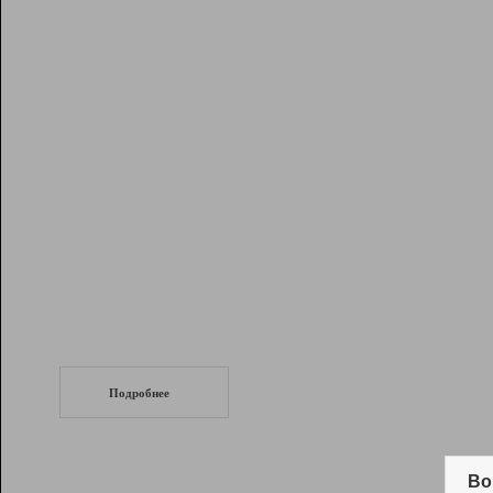
Рейтинг
Инструменты
Разработчикам
Партнерская
программа
Помощь
СеоТраф
Запустите
продвижение сайта
c LinkPad.
Подробнее
Вывод и удержание в ТОП10 выдачи
поисковых систем
Во