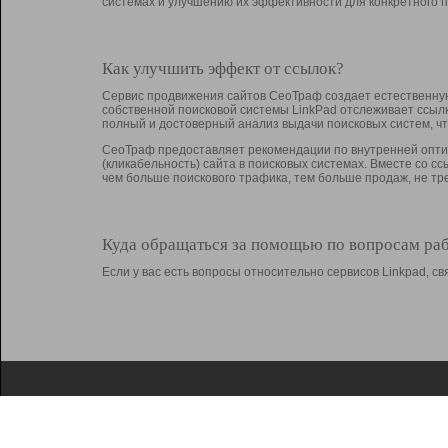
системах и улучшению их эффективности для конкретного п
Как улучшить эффект от ссылок?
Сервис продвижения сайтов СеоТраф создает естественную
собственной поисковой системы LinkPad отслеживает ссыл
полный и достоверный анализ выдачи поисковых систем, ч
СеоТраф предоставляет рекомендации по внутренней оптим
(кликабельность) сайта в поисковых системах. Вместе со с
чем больше поискового трафика, тем больше продаж, не 
Куда обращаться за помощью по вопросам ра
Если у вас есть вопросы относительно сервисов Linkpad, 
О Linkpad
Поддержка