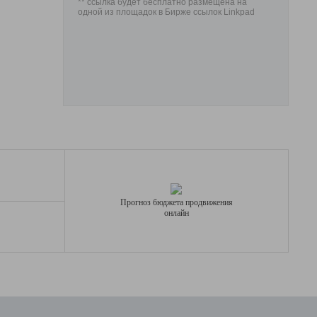
** ссылка будет бесплатно размещена на
одной из площадок в Бирже ссылок Linkpad
Прогноз бюджета продвижения
онлайн