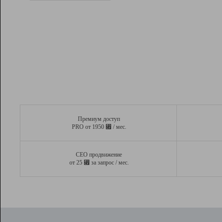
Рейтинг
Вывод и удержание в ТОП10 выдачи
поисковых систем
Инструменты
Разработчикам
Партнерская
программа
Помощь
Премиум доступ
⃏
PRO от 1950
/ мес.
СЕО продвижение
⃏
от 25
за запрос / мес.