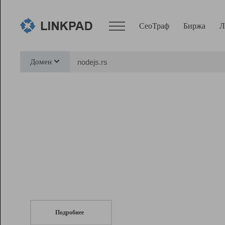
СеоТраф
Биржа
Л
Сервисы
Домен
СеоТраф
Монитор
Биржа
Pro
Линк+
СеоТраф
Запустите
продвижение сайта
c LinkPad.
Ресурсы
Вебмастер
Подробнее