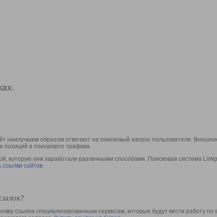
ах.
йт наилучшим образом отвечает на поисковый запрос пользователя. Внешние
и позиций и поискового трафика.
, которую они заработали различными способами. Поисковая система Linkpa
 ссылки сайтов
ссылок?
овку ссылок специализированным сервисам, которые будут вести работу по 