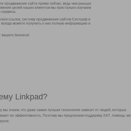
ите продвижение сайта прямо сейчас, ведь чем раньше
стижения целей наших клиентов мы пристально изучаем
 сервисы.
оиск ссылок, систему продвижения сайтов Сеотраф и
вы всегда можете получить о них полную информацию и
т вашего бизнеса!
ему Linkpad?
у мы знаем, что даже самая лучшая технология зависит от людей, которые
вают ее эффективность. Поэтому мы предлагаем поддержку 24/7, помощь экс
ругое.