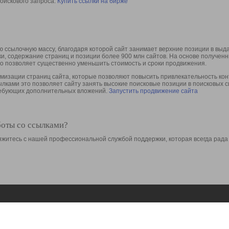
оискового запроса.
Купить ссылки на бирже
 ссылочную массу, благодаря которой сайт занимает верхние позиции в выд
ки, содержание страниц и позиции более 900 млн сайтов. На основе получе
то позволяет существенно уменьшить стоимость и сроки продвижения.
изации страниц сайта, которые позволяют повысить привлекательность конт
сылками это позволяет сайту занять высокие поисковые позиции в поисковых 
требующих дополнительных вложений.
Запустить продвижение сайта
боты со ссылками?
свяжитесь с нашей профессиональной службой поддержки, которая всегда рада
Ресурсы