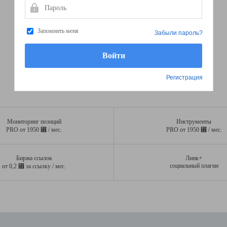
Пароль
Запомнить меня
Забыли пароль?
Регистрация
Мониторинг позиций
Инструменты
⃏
⃏
PRO от 1950
/ мес.
PRO от 1950
/ мес.
Биржа ссылок
Линк+
⃏
социальный плагин
от 0,2
за ссылку / мес.