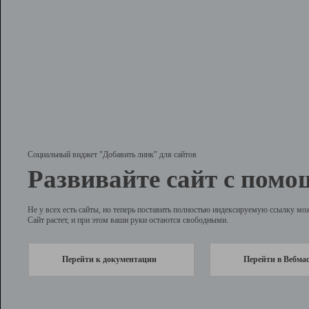
Социальный виджет "Добавить линк" для сайтов
Развивайте сайт с помо
Не у всех есть сайты, но теперь поставить полностью индексируемую ссылку мо
Сайт растет, и при этом ваши руки остаются свободными.
Перейти к документации
Перейти в Вебма