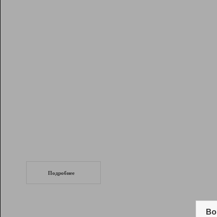
Рейтинг
Инструменты
Разработчикам
Партнерская
программа
Помощь
СеоТраф
Запустите
продвижение сайта
c LinkPad.
Подробнее
Вывод и удержание в ТОП10 выдачи
поисковых систем
Во