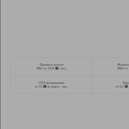
Премиум доступ
Монито
⃏
PRO от 1950
/ мес.
PRO от
СЕО продвижение
Бир
⃏
⃏
от 25
за запрос / мес.
от 0,2