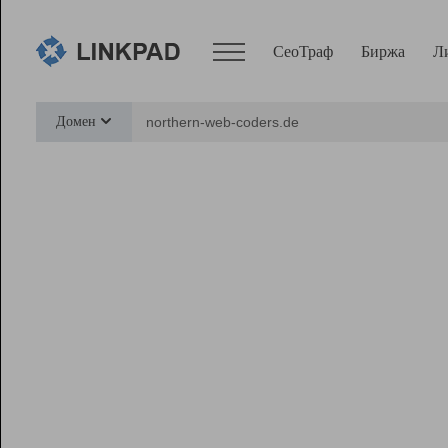
СеоТраф
Биржа
Л
Сервисы
Домен
СеоТраф
Монитор
Биржа
Pro
Линк+
Ресурсы
Вебмастер