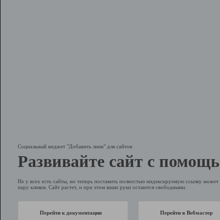
Социальный виджет "Добавить линк" для сайтов
Развивайте сайт с помощь
Не у всех есть сайты, но теперь поставить полностью индексируемую ссылку может 
пару кликов. Сайт растет, и при этом ваши руки остаются свободными.
Перейти к документации
Перейти в Вебмастер