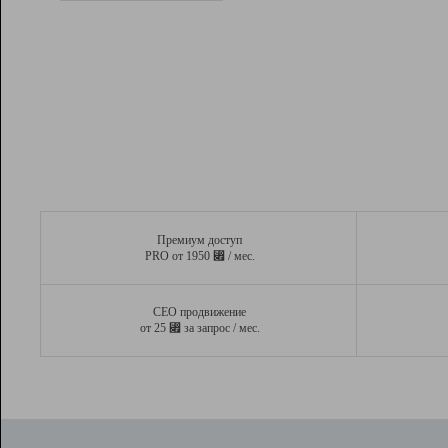
Рейтинг
Вывод и удержание в ТОП10 выдачи
поисковых систем
Инструменты
Разработчикам
Партнерская
программа
Помощь
Премиум доступ
⃏
PRO от 1950
/ мес.
СЕО продвижение
⃏
от 25
за запрос / мес.