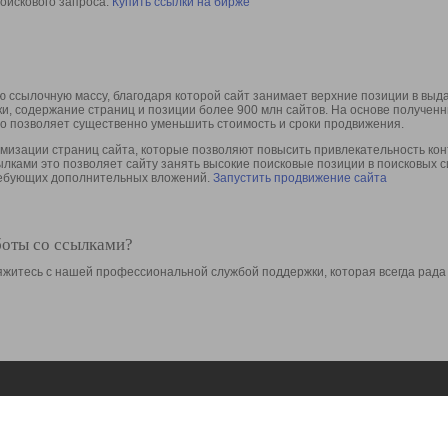
оискового запроса.
Купить ссылки на бирже
 ссылочную массу, благодаря которой сайт занимает верхние позиции в выд
ки, содержание страниц и позиции более 900 млн сайтов. На основе получе
то позволяет существенно уменьшить стоимость и сроки продвижения.
изации страниц сайта, которые позволяют повысить привлекательность конт
сылками это позволяет сайту занять высокие поисковые позиции в поисковых 
требующих дополнительных вложений.
Запустить продвижение сайта
боты со ссылками?
свяжитесь с нашей профессиональной службой поддержки, которая всегда рада
Ресурсы