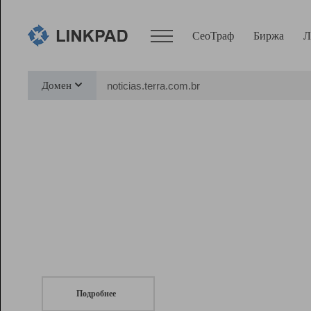
СеоТраф
Биржа
Л
Сервисы
Домен
СеоТраф
Монитор
Биржа
Pro
Линк+
СеоТраф
Запустите
продвижение сайта
c LinkPad.
Ресурсы
Вебмастер
Подробнее