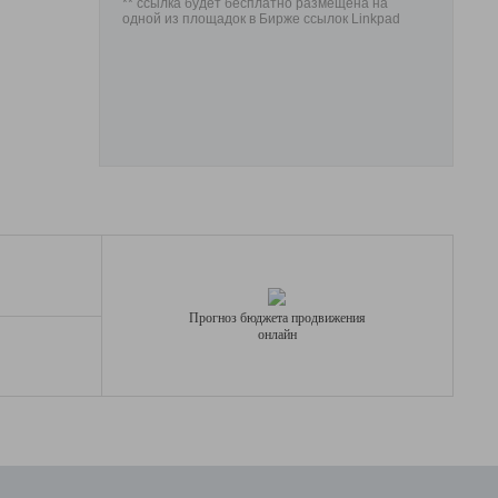
** ссылка будет бесплатно размещена на
одной из площадок в Бирже ссылок Linkpad
Прогноз бюджета продвижения
онлайн