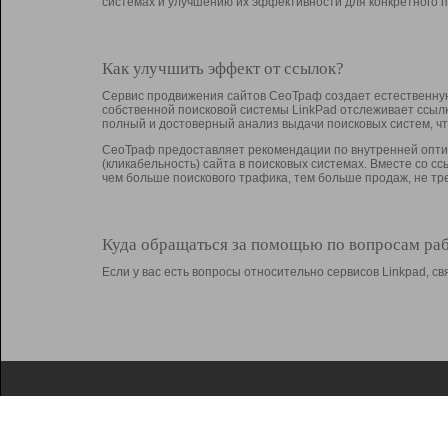
системах и улучшению их эффективности для конкретного п
Как улучшить эффект от ссылок?
Сервис продвижения сайтов СеоТраф создает естественную
собственной поисковой системы LinkPad отслеживает ссыл
полный и достоверный анализ выдачи поисковых систем, ч
СеоТраф предоставляет рекомендации по внутренней оптим
(кликабельность) сайта в поисковых системах. Вместе со с
чем больше поискового трафика, тем больше продаж, не 
Куда обращаться за помощью по вопросам ра
Если у вас есть вопросы относительно сервисов Linkpad, 
О Linkpad
Поддержка