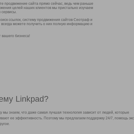
ите продвижение сайта прямо сейчас, ведь чем раньше
стижения целей наших клиентов мы пристально изучаем
 сервисы.
оиск ссылок, систему продвижения сайтов Сеотраф и
вы всегда можете получить о них полную информацию и
т вашего бизнеса!
ему Linkpad?
у мы знаем, что даже самая лучшая технология зависит от людей, которые
вают ее эффективность. Поэтому мы предлагаем поддержку 24/7, помощь экс
ругое.