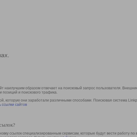
ах.
йт наилучшим образом отвечает на поисковый запрос пользователя. Внешние
и позиций и поискового трафика.
, которую они заработали различными способами. Поисковая система Linkpa
 ссылки сайтов
ссылок?
овку ссылок специализированным сервисам, которые будут вести работу по 