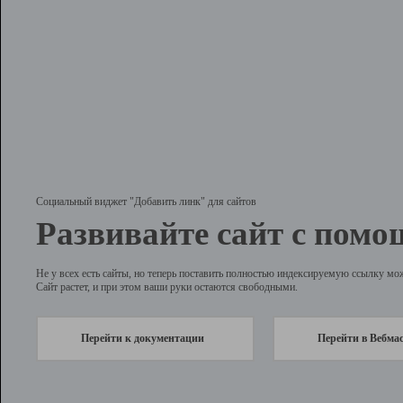
Социальный виджет "Добавить линк" для сайтов
Развивайте сайт с помо
Не у всех есть сайты, но теперь поставить полностью индексируемую ссылку мо
Сайт растет, и при этом ваши руки остаются свободными.
Перейти к документации
Перейти в Вебма