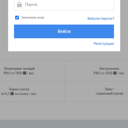
Пароль
Запомнить меня
Забыли пароль?
Регистрация
Мониторинг позиций
Инструменты
⃏
⃏
PRO от 1950
/ мес.
PRO от 1950
/ мес.
Биржа ссылок
Линк+
⃏
социальный плагин
от 0,2
за ссылку / мес.