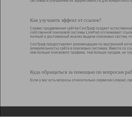
системах и улучшению их эффективности для конкретного п
Как улучшить эффект от ссылок?
Сервис продвижения сайтов СеоТраф создает естественную
собственной поисковой системы LinkPad отслеживает ссыл
полный и достоверный анализ выдачи поисковых систем, ч
СеоТраф предоставляет рекомендации по внутренней оптим
(кликабельность) сайта в поисковых системах. Вместе со с
чем больше поискового трафика, тем больше продаж, не 
Куда обращаться за помощью по вопросам ра
Если у вас есть вопросы относительно сервисов Linkpad, 
О Linkpad
Поддержка