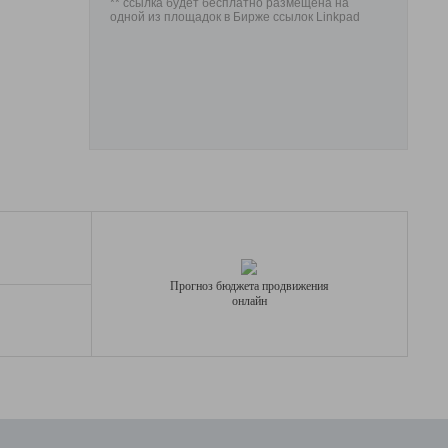
** ссылка будет бесплатно размещена на
одной из площадок в Бирже ссылок Linkpad
Прогноз бюджета продвижения
онлайн