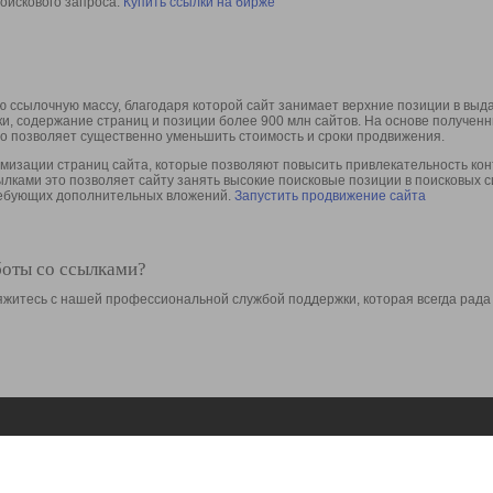
оискового запроса.
Купить ссылки на бирже
 ссылочную массу, благодаря которой сайт занимает верхние позиции в выд
ки, содержание страниц и позиции более 900 млн сайтов. На основе получе
то позволяет существенно уменьшить стоимость и сроки продвижения.
изации страниц сайта, которые позволяют повысить привлекательность конт
сылками это позволяет сайту занять высокие поисковые позиции в поисковых 
требующих дополнительных вложений.
Запустить продвижение сайта
боты со ссылками?
свяжитесь с нашей профессиональной службой поддержки, которая всегда рада
Ресурсы