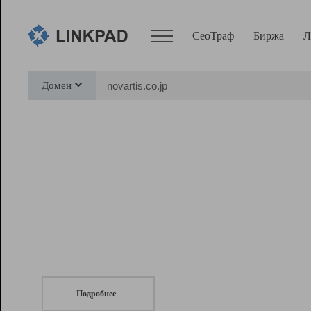
СеоТраф
Биржа
Л
Сервисы
Домен
СеоТраф
Монитор
Биржа
Pro
Линк+
СеоТраф
Запустите
продвижение сайта
c LinkPad.
Ресурсы
Вебмастер
Подробнее