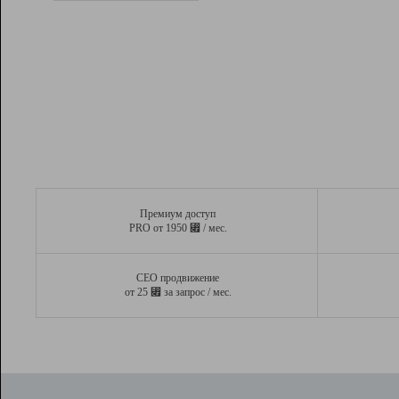
Рейтинг
Вывод и удержание в ТОП10 выдачи
поисковых систем
Инструменты
Разработчикам
Партнерская
программа
Помощь
Премиум доступ
⃏
PRO от 1950
/ мес.
СЕО продвижение
⃏
от 25
за запрос / мес.