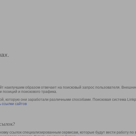
ах.
йт наилучшим образом отвечает на поисковый запрос пользователя. Внешние
и позиций и поискового трафика.
, которую они заработали различными способами. Поисковая система Linkpa
 ссылки сайтов
ссылок?
овку ссылок специализированным сервисам, которые будут вести работу по 