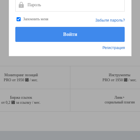
Пароль
Запомнить меня
Забыли пароль?
Регистрация
Мониторинг позиций
Инструменты
⃏
⃏
PRO от 1950
/ мес.
PRO от 1950
/ мес.
Биржа ссылок
Линк+
⃏
социальный плагин
от 0,2
за ссылку / мес.