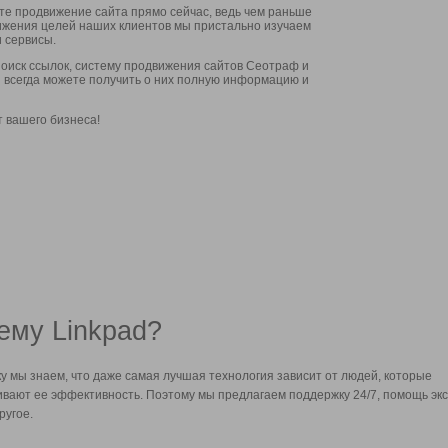
ите продвижение сайта прямо сейчас, ведь чем раньше
стижения целей наших клиентов мы пристально изучаем
 сервисы.
оиск ссылок, систему продвижения сайтов Сеотраф и
вы всегда можете получить о них полную информацию и
т вашего бизнеса!
ему Linkpad?
у мы знаем, что даже самая лучшая технология зависит от людей, которые
вают ее эффективность. Поэтому мы предлагаем поддержку 24/7, помощь экс
ругое.