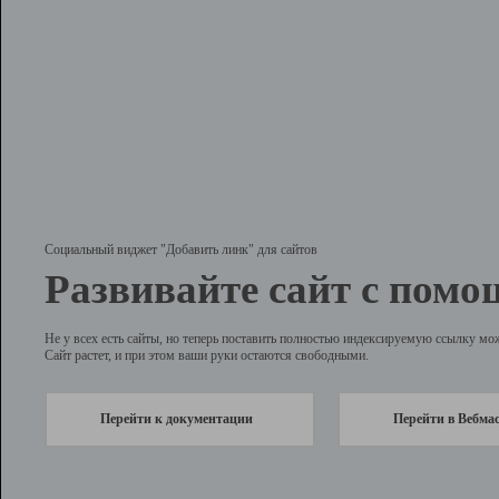
Социальный виджет "Добавить линк" для сайтов
Развивайте сайт с помо
Не у всех есть сайты, но теперь поставить полностью индексируемую ссылку мо
Сайт растет, и при этом ваши руки остаются свободными.
Перейти к документации
Перейти в Вебма