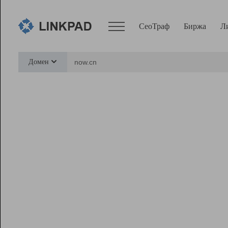
СеоТраф
Биржа
Л
Сервисы
Домен
СеоТраф
Монитор
Биржа
Pro
Линк+
Ресурсы
Вебмастер