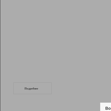
Рейтинг
Инструменты
Разработчикам
Партнерская
программа
Помощь
СеоТраф
Запустите
продвижение сайта
c LinkPad.
Подробнее
Вывод и удержание в ТОП10 выдачи
поисковых систем
Во