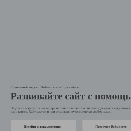
Социальный виджет "Добавить линк" для сайтов
Развивайте сайт с помощь
Не у всех есть сайты, но теперь поставить полностью индексируемую ссылку может 
пару кликов. Сайт растет, и при этом ваши руки остаются свободными.
Перейти к документации
Перейти в Вебмастер