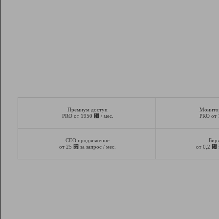
Премиум доступ
Монито
⃏
PRO от 1950
/ мес.
PRO от
СЕО продвижение
Бир
⃏
⃏
от 25
за запрос / мес.
от 0,2