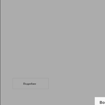
Рейтинг
Инструменты
Разработчикам
Партнерская
программа
Помощь
СеоТраф
Запустите
продвижение сайта
c LinkPad.
Подробнее
Вывод и удержание в ТОП10 выдачи
поисковых систем
Во