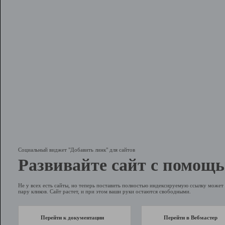
Социальный виджет "Добавить линк" для сайтов
Развивайте сайт с помощь
Не у всех есть сайты, но теперь поставить полностью индексируемую ссылку может 
пару кликов. Сайт растет, и при этом ваши руки остаются свободными.
Перейти к документации
Перейти в Вебмастер