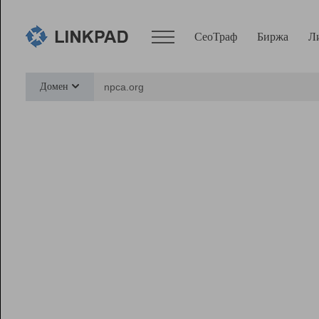
СеоТраф
Биржа
Л
Сервисы
Домен
СеоТраф
Монитор
Биржа
Pro
Линк+
Ресурсы
Вебмастер