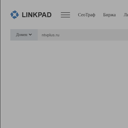
СеоТраф
Биржа
Л
Сервисы
Домен
СеоТраф
Монитор
Биржа
Pro
Линк+
Ресурсы
Вебмастер