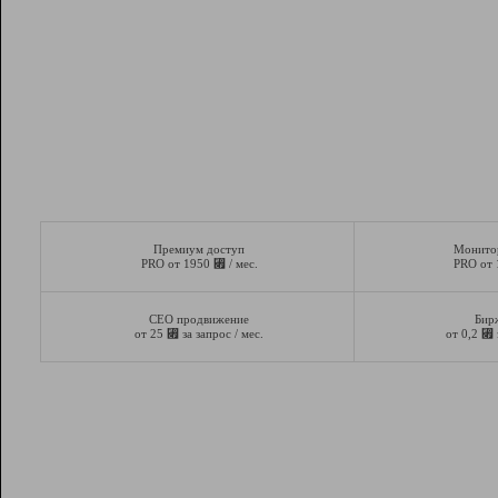
Премиум доступ
Монито
⃏
PRO от 1950
/ мес.
PRO от
СЕО продвижение
Бир
⃏
⃏
от 25
за запрос / мес.
от 0,2