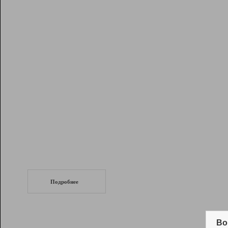
Рейтинг
Инструменты
Разработчикам
Партнерская
программа
Помощь
СеоТраф
Запустите
продвижение сайта
c LinkPad.
Подробнее
Вывод и удержание в ТОП10 выдачи
поисковых систем
Во