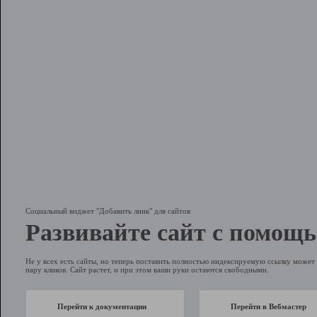
Социальный виджет "Добавить линк" для сайтов
Развивайте сайт с помощь
Не у всех есть сайты, но теперь поставить полностью индексируемую ссылку может 
пару кликов. Сайт растет, и при этом ваши руки остаются свободными.
Перейти к документации
Перейти в Вебмастер