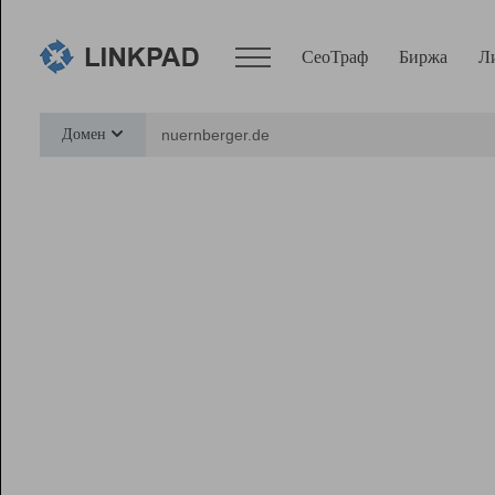
СеоТраф
Биржа
Л
Сервисы
Домен
СеоТраф
Монитор
Биржа
Pro
Линк+
Ресурсы
Вебмастер