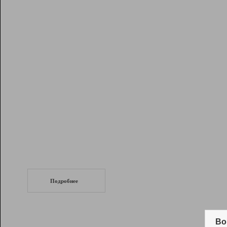
Рейтинг
Инструменты
Разработчикам
Партнерская
программа
Помощь
СеоТраф
Запустите
продвижение сайта
c LinkPad.
Подробнее
Вывод и удержание в ТОП10 выдачи
поисковых систем
Во