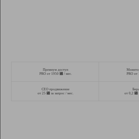
Премиум доступ
Монито
⃏
PRO от 1950
/ мес.
PRO от
СЕО продвижение
Бир
⃏
⃏
от 25
за запрос / мес.
от 0,2