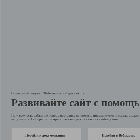
Социальный виджет "Добавить линк" для сайтов
Развивайте сайт с помощь
Не у всех есть сайты, но теперь поставить полностью индексируемую ссылку может 
пару кликов. Сайт растет, и при этом ваши руки остаются свободными.
Перейти к документации
Перейти в Вебмастер