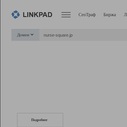
СеоТраф
Биржа
Л
Сервисы
Домен
СеоТраф
Монитор
Биржа
Pro
Линк+
СеоТраф
Запустите
продвижение сайта
c LinkPad.
Ресурсы
Вебмастер
Подробнее