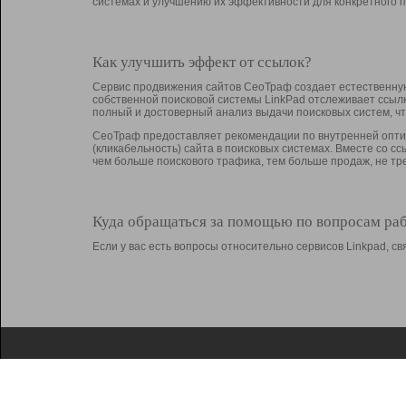
системах и улучшению их эффективности для конкретного п
Как улучшить эффект от ссылок?
Сервис продвижения сайтов СеоТраф создает естественную
собственной поисковой системы LinkPad отслеживает ссыл
полный и достоверный анализ выдачи поисковых систем, ч
СеоТраф предоставляет рекомендации по внутренней оптим
(кликабельность) сайта в поисковых системах. Вместе со с
чем больше поискового трафика, тем больше продаж, не 
Куда обращаться за помощью по вопросам ра
Если у вас есть вопросы относительно сервисов Linkpad, 
О Linkpad
Поддержка