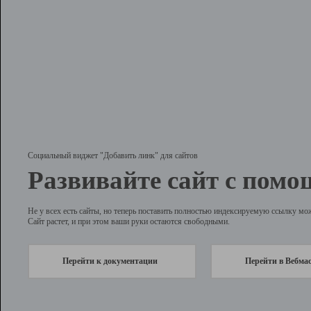
Социальный виджет "Добавить линк" для сайтов
Развивайте сайт с помо
Не у всех есть сайты, но теперь поставить полностью индексируемую ссылку мо
Сайт растет, и при этом ваши руки остаются свободными.
Перейти к документации
Перейти в Вебма