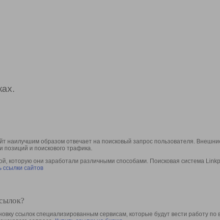
ах.
йт наилучшим образом отвечает на поисковый запрос пользователя. Внешние
и позиций и поискового трафика.
, которую они заработали различными способами. Поисковая система Linkpa
 ссылки сайтов
ссылок?
овку ссылок специализированным сервисам, которые будут вести работу по 