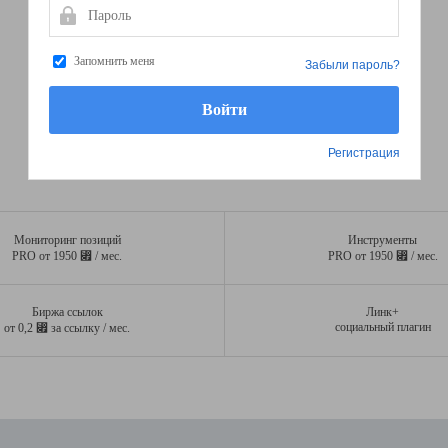
Пароль
Запомнить меня
Забыли пароль?
Регистрация
Мониторинг позиций
Инструменты
⃏
⃏
PRO от 1950
/ мес.
PRO от 1950
/ мес.
Биржа ссылок
Линк+
⃏
социальный плагин
от 0,2
за ссылку / мес.