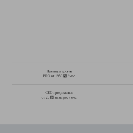
Рейтинг
Вывод и удержание в ТОП10 выдачи
поисковых систем
Инструменты
Разработчикам
Партнерская
программа
Помощь
Премиум доступ
⃏
PRO от 1950
/ мес.
СЕО продвижение
⃏
от 25
за запрос / мес.