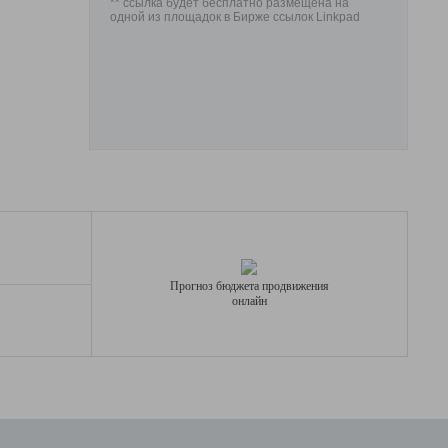
** ссылка будет бесплатно размещена на
одной из площадок в Бирже ссылок Linkpad
Прогноз бюджета продвижения
онлайн