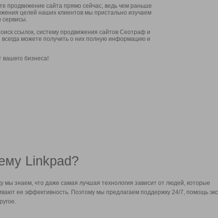
ите продвижение сайта прямо сейчас, ведь чем раньше
стижения целей наших клиентов мы пристально изучаем
 сервисы.
оиск ссылок, систему продвижения сайтов Сеотраф и
вы всегда можете получить о них полную информацию и
т вашего бизнеса!
ему Linkpad?
у мы знаем, что даже самая лучшая технология зависит от людей, которые
вают ее эффективность. Поэтому мы предлагаем поддержку 24/7, помощь экс
ругое.