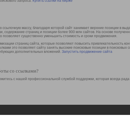
оискового запроса.
Купить ссылки на бирже
 ссылочную массу, благодаря которой сайт занимает верхние позиции в выд
ки, содержание страниц и позиции более 900 млн сайтов. На основе получе
то позволяет существенно уменьшить стоимость и сроки продвижения.
изации страниц сайта, которые позволяют повысить привлекательность конт
сылками это позволяет сайту занять высокие поисковые позиции в поисковых 
требующих дополнительных вложений.
Запустить продвижение сайта
боты со ссылками?
свяжитесь с нашей профессиональной службой поддержки, которая всегда рада
Ресурсы