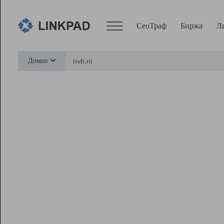
СеоТраф
Биржа
Л
Сервисы
Домен
СеоТраф
Монитор
Биржа
Pro
Линк+
Ресурсы
Вебмастер