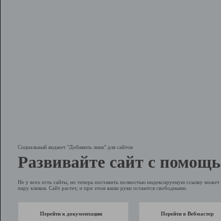
Социальный виджет "Добавить линк" для сайтов
Развивайте сайт с помощь
Не у всех есть сайты, но теперь поставить полностью индексируемую ссылку может 
пару кликов. Сайт растет, и при этом ваши руки остаются свободными.
Перейти к документации
Перейти в Вебмастер