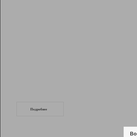
Рейтинг
Инструменты
Разработчикам
Партнерская
программа
Помощь
СеоТраф
Запустите
продвижение сайта
c LinkPad.
Подробнее
Вывод и удержание в ТОП10 выдачи
поисковых систем
Во