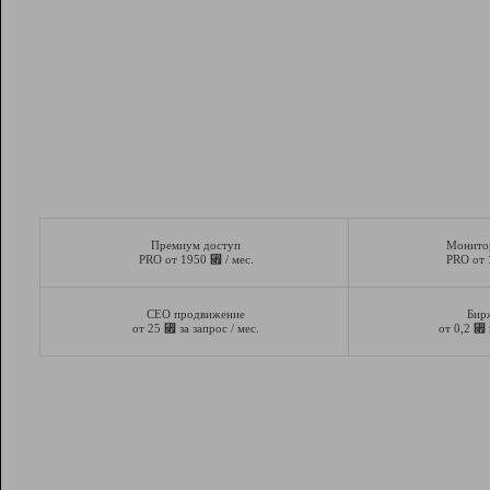
Премиум доступ
Монито
⃏
PRO от 1950
/ мес.
PRO от
СЕО продвижение
Бир
⃏
⃏
от 25
за запрос / мес.
от 0,2