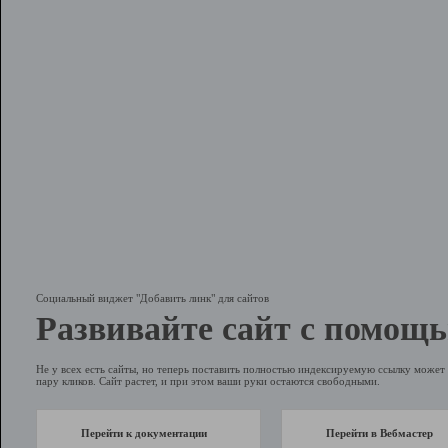
Социальный виджет "Добавить линк" для сайтов
Развивайте сайт с помощь
Не у всех есть сайты, но теперь поставить полностью индексируемую ссылку может 
пару кликов. Сайт растет, и при этом ваши руки остаются свободными.
Перейти к документации
Перейти в Вебмастер