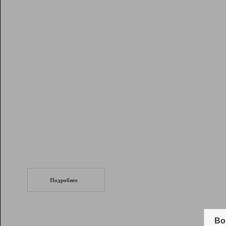
Рейтинг
Инструменты
Разработчикам
Партнерская
программа
Помощь
СеоТраф
Запустите
продвижение сайта
c LinkPad.
Подробнее
Вывод и удержание в ТОП10 выдачи
поисковых систем
Во