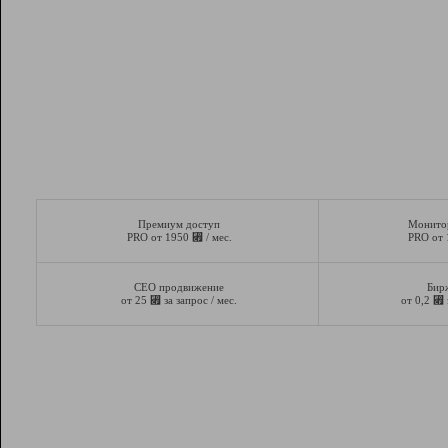
Премиум доступ
Монито
⃏
PRO от 1950
/ мес.
PRO от
СЕО продвижение
Бир
⃏
⃏
от 25
за запрос / мес.
от 0,2