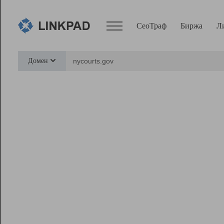
СеоТраф
Биржа
Л
Сервисы
Домен
СеоТраф
Монитор
Биржа
Pro
Линк+
Ресурсы
Вебмастер