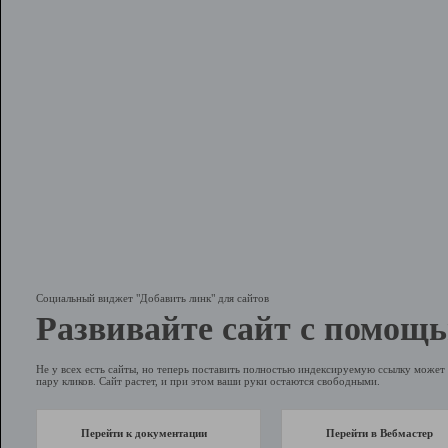
Социальный виджет "Добавить линк" для сайтов
Развивайте сайт с помощь
Не у всех есть сайты, но теперь поставить полностью индексируемую ссылку может 
пару кликов. Сайт растет, и при этом ваши руки остаются свободными.
Перейти к документации
Перейти в Вебмастер