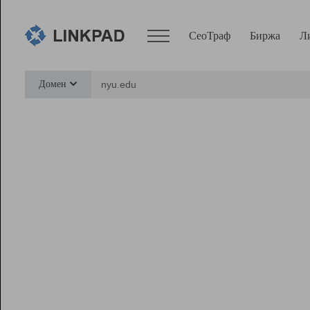
СеоТраф
Биржа
Л
Сервисы
Домен
СеоТраф
Монитор
Биржа
Pro
Линк+
Ресурсы
Вебмастер