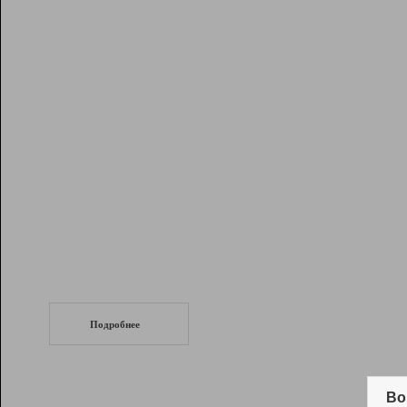
Рейтинг
Инструменты
Разработчикам
Партнерская
программа
Помощь
СеоТраф
Запустите
продвижение сайта
c LinkPad.
Подробнее
Вывод и удержание в ТОП10 выдачи
поисковых систем
Во