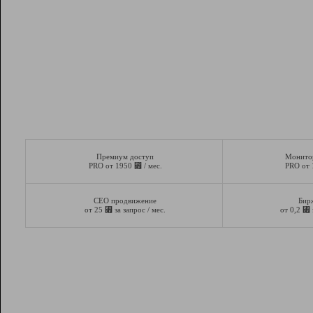
Премиум доступ
Монито
⃏
PRO от 1950
/ мес.
PRO от
СЕО продвижение
Бир
⃏
⃏
от 25
за запрос / мес.
от 0,2