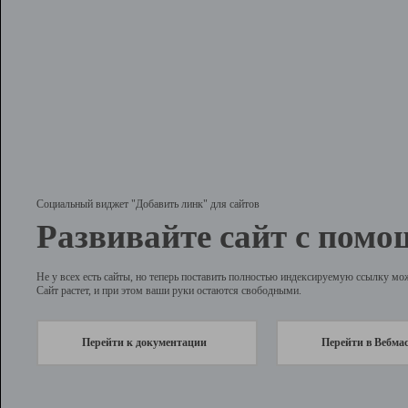
Социальный виджет "Добавить линк" для сайтов
Развивайте сайт с помо
Не у всех есть сайты, но теперь поставить полностью индексируемую ссылку мо
Сайт растет, и при этом ваши руки остаются свободными.
Перейти к документации
Перейти в Вебма