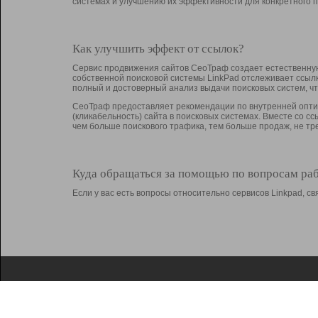
системах и улучшению их эффективности для конкретного п
Как улучшить эффект от ссылок?
Сервис продвижения сайтов СеоТраф создает естественную
собственной поисковой системы LinkPad отслеживает ссыл
полный и достоверный анализ выдачи поисковых систем, ч
СеоТраф предоставляет рекомендации по внутренней оптим
(кликабельность) сайта в поисковых системах. Вместе со с
чем больше поискового трафика, тем больше продаж, не 
Куда обращаться за помощью по вопросам ра
Если у вас есть вопросы относительно сервисов Linkpad, 
О Linkpad
Поддержка