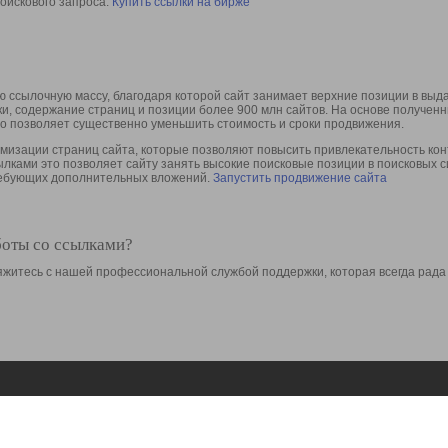
оискового запроса.
Купить ссылки на бирже
 ссылочную массу, благодаря которой сайт занимает верхние позиции в выд
ки, содержание страниц и позиции более 900 млн сайтов. На основе получе
то позволяет существенно уменьшить стоимость и сроки продвижения.
изации страниц сайта, которые позволяют повысить привлекательность конт
сылками это позволяет сайту занять высокие поисковые позиции в поисковых 
требующих дополнительных вложений.
Запустить продвижение сайта
боты со ссылками?
свяжитесь с нашей профессиональной службой поддержки, которая всегда рада
Ресурсы