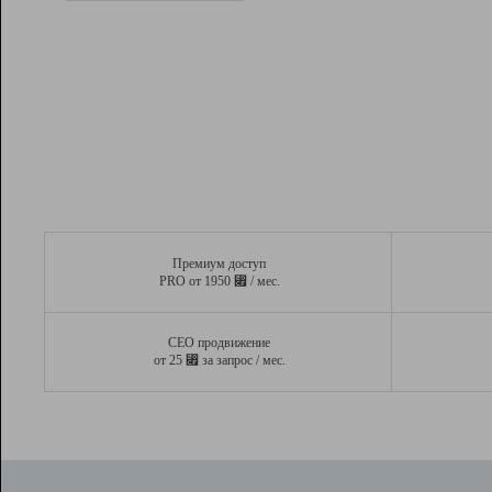
Рейтинг
Вывод и удержание в ТОП10 выдачи
поисковых систем
Инструменты
Разработчикам
Партнерская
программа
Помощь
Премиум доступ
⃏
PRO от 1950
/ мес.
СЕО продвижение
⃏
от 25
за запрос / мес.