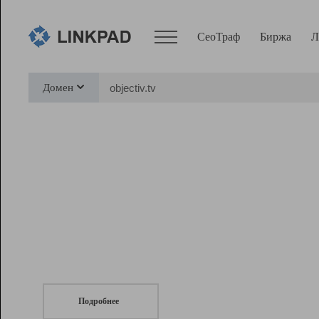
СеоТраф
Биржа
Л
Сервисы
Домен
СеоТраф
Монитор
Биржа
Pro
Линк+
СеоТраф
Запустите
продвижение сайта
c LinkPad.
Ресурсы
Вебмастер
Подробнее