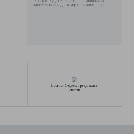
** ссылка будет бесплатно размещена на
одной из площадок в Бирже ссылок Linkpad
Прогноз бюджета продвижения
онлайн