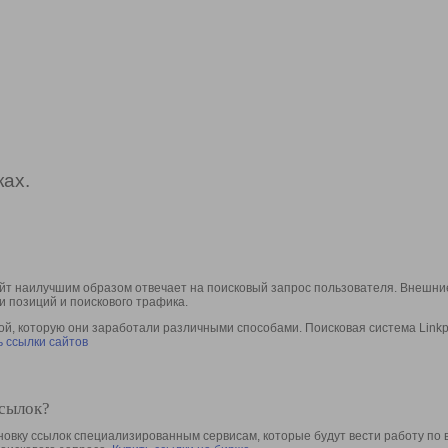
ах.
йт наилучшим образом отвечает на поисковый запрос пользователя. Внешние
и позиций и поискового трафика.
, которую они заработали различными способами. Поисковая система Linkpa
 ссылки сайтов
ссылок?
овку ссылок специализированным сервисам, которые будут вести работу по 