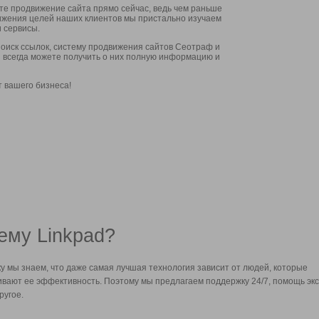
ите продвижение сайта прямо сейчас, ведь чем раньше
стижения целей наших клиентов мы пристально изучаем
 сервисы.
оиск ссылок, систему продвижения сайтов Сеотраф и
вы всегда можете получить о них полную информацию и
т вашего бизнеса!
ему Linkpad?
у мы знаем, что даже самая лучшая технология зависит от людей, которые
вают ее эффективность. Поэтому мы предлагаем поддержку 24/7, помощь экс
ругое.