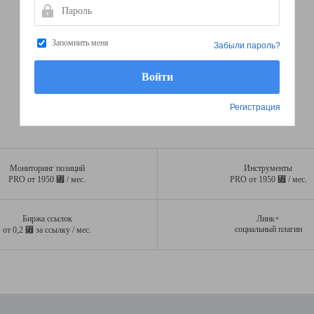
Пароль
Запомнить меня
Забыли пароль?
Регистрация
Мониторинг позиций
Инструменты
⃏
⃏
PRO от 1950
/ мес.
PRO от 1950
/ мес.
Биржа ссылок
Линк+
⃏
социальный плагин
от 0,2
за ссылку / мес.