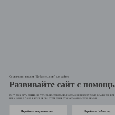
Социальный виджет "Добавить линк" для сайтов
Развивайте сайт с помощь
Не у всех есть сайты, но теперь поставить полностью индексируемую ссылку может 
пару кликов. Сайт растет, и при этом ваши руки остаются свободными.
Перейти к документации
Перейти в Вебмастер