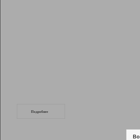
Рейтинг
Инструменты
Разработчикам
Партнерская
программа
Помощь
СеоТраф
Запустите
продвижение сайта
c LinkPad.
Подробнее
Вывод и удержание в ТОП10 выдачи
поисковых систем
Во