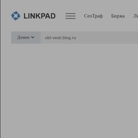
СеоТраф
Биржа
Л
Сервисы
Домен
СеоТраф
Монитор
Биржа
Pro
Линк+
Ресурсы
Вебмастер