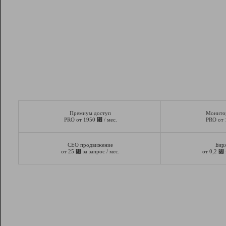
Премиум доступ
Монито
⃏
PRO от 1950
/ мес.
PRO от
СЕО продвижение
Бир
⃏
⃏
от 25
за запрос / мес.
от 0,2