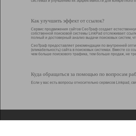
системах и улучшению их эффективности для конкретного п
Как улучшить эффект от ссылок?
Сервис продвижения сайтов СеоТраф создает естественную
собственной поисковой системы LinkPad отслеживает ссыл
полный и достоверный анализ выдачи поисковых систем, ч
СеоТраф предоставляет рекомендации по внутренней оптим
(кликабельность) сайта в поисковых системах. Вместе со с
чем больше поискового трафика, тем больше продаж, не 
Куда обращаться за помощью по вопросам ра
Если у вас есть вопросы относительно сервисов Linkpad, 
О Linkpad
Поддержка