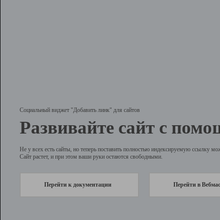
Социальный виджет "Добавить линк" для сайтов
Развивайте сайт с помо
Не у всех есть сайты, но теперь поставить полностью индексируемую ссылку мо
Сайт растет, и при этом ваши руки остаются свободными.
Перейти к документации
Перейти в Вебма