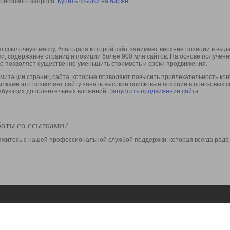
оискового запроса.
Купить ссылки на бирже
 ссылочную массу, благодаря которой сайт занимает верхние позиции в выд
ки, содержание страниц и позиции более 900 млн сайтов. На основе получе
то позволяет существенно уменьшить стоимость и сроки продвижения.
изации страниц сайта, которые позволяют повысить привлекательность конт
сылками это позволяет сайту занять высокие поисковые позиции в поисковых 
требующих дополнительных вложений.
Запустить продвижение сайта
боты со ссылками?
свяжитесь с нашей профессиональной службой поддержки, которая всегда рада
Ресурсы