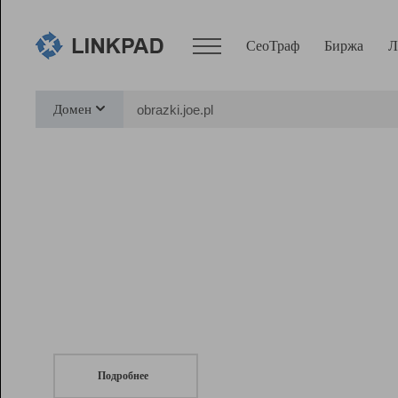
СеоТраф
Биржа
Л
Сервисы
Домен
СеоТраф
Монитор
Биржа
Pro
Линк+
СеоТраф
Запустите
продвижение сайта
c LinkPad.
Ресурсы
Вебмастер
Подробнее