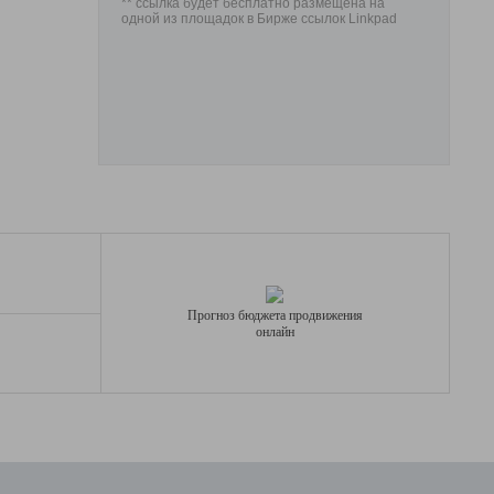
** ссылка будет бесплатно размещена на
одной из площадок в Бирже ссылок Linkpad
Прогноз бюджета продвижения
онлайн