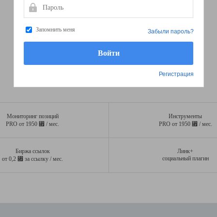
Пароль
Запомнить меня
Забыли пароль?
Регистрация
Мониторинг позиций
Инструменты
⃏
⃏
PRO от 1950
/ мес.
PRO от 1950
/ мес.
Биржа ссылок
Линк+
⃏
социальный плагин
от 0,2
за ссылку / мес.