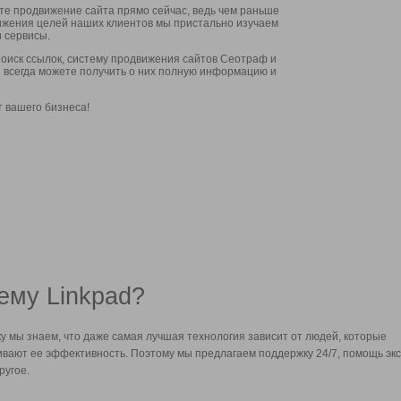
ите продвижение сайта прямо сейчас, ведь чем раньше
стижения целей наших клиентов мы пристально изучаем
 сервисы.
оиск ссылок, систему продвижения сайтов Сеотраф и
вы всегда можете получить о них полную информацию и
т вашего бизнеса!
ему Linkpad?
у мы знаем, что даже самая лучшая технология зависит от людей, которые
вают ее эффективность. Поэтому мы предлагаем поддержку 24/7, помощь экс
ругое.