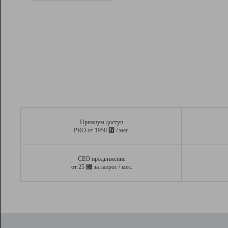
Рейтинг
Вывод и удержание в ТОП10 выдачи
поисковых систем
Инструменты
Разработчикам
Партнерская
программа
Помощь
Премиум доступ
⃏
PRO от 1950
/ мес.
СЕО продвижение
⃏
от 25
за запрос / мес.