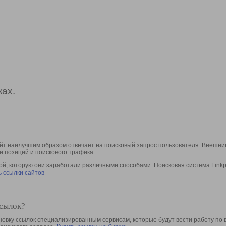
ах.
йт наилучшим образом отвечает на поисковый запрос пользователя. Внешние
и позиций и поискового трафика.
, которую они заработали различными способами. Поисковая система Linkpa
 ссылки сайтов
ссылок?
овку ссылок специализированным сервисам, которые будут вести работу по 