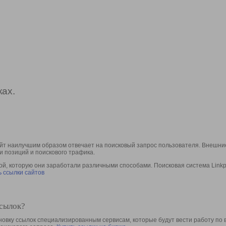
ах.
йт наилучшим образом отвечает на поисковый запрос пользователя. Внешние
и позиций и поискового трафика.
, которую они заработали различными способами. Поисковая система Linkpa
 ссылки сайтов
ссылок?
овку ссылок специализированным сервисам, которые будут вести работу по 