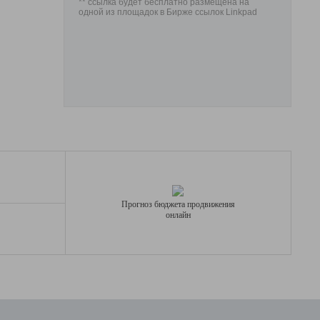
** ссылка будет бесплатно размещена на
одной из площадок в Бирже ссылок Linkpad
Прогноз бюджета продвижения
онлайн