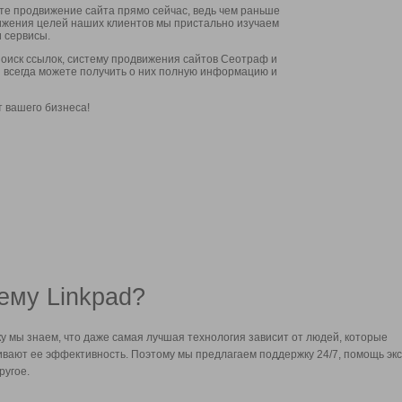
ите продвижение сайта прямо сейчас, ведь чем раньше
стижения целей наших клиентов мы пристально изучаем
 сервисы.
оиск ссылок, систему продвижения сайтов Сеотраф и
вы всегда можете получить о них полную информацию и
т вашего бизнеса!
ему Linkpad?
у мы знаем, что даже самая лучшая технология зависит от людей, которые
вают ее эффективность. Поэтому мы предлагаем поддержку 24/7, помощь экс
ругое.