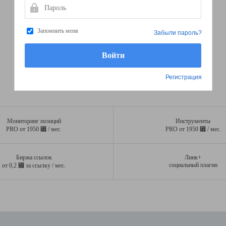
Пароль
Запомнить меня
Забыли пароль?
Регистрация
Мониторинг позиций
Инструменты
⃏
⃏
PRO от 1950
/ мес.
PRO от 1950
/ мес.
Биржа ссылок
Линк+
⃏
социальный плагин
от 0,2
за ссылку / мес.