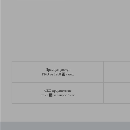
Рейтинг
Вывод и удержание в ТОП10 выдачи
поисковых систем
Инструменты
Разработчикам
Партнерская
программа
Помощь
Премиум доступ
⃏
PRO от 1950
/ мес.
СЕО продвижение
⃏
от 25
за запрос / мес.