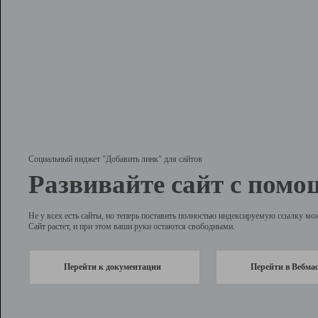
Социальный виджет "Добавить линк" для сайтов
Развивайте сайт с помо
Не у всех есть сайты, но теперь поставить полностью индексируемую ссылку мо
Сайт растет, и при этом ваши руки остаются свободными.
Перейти к документации
Перейти в Вебма