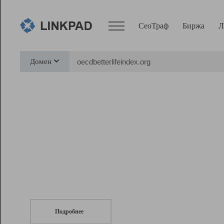
СеоТраф
Биржа
Л
Сервисы
Домен
СеоТраф
Монитор
Биржа
Pro
Линк+
СеоТраф
Запустите
продвижение сайта
c LinkPad.
Ресурсы
Вебмастер
Подробнее