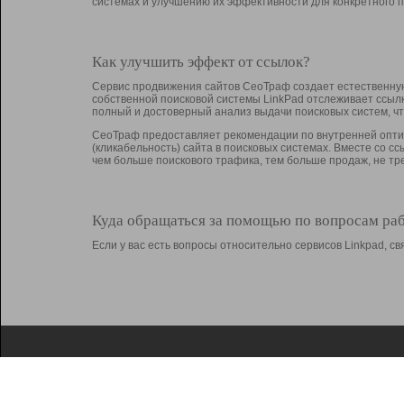
системах и улучшению их эффективности для конкретного п
Как улучшить эффект от ссылок?
Сервис продвижения сайтов СеоТраф создает естественную
собственной поисковой системы LinkPad отслеживает ссыл
полный и достоверный анализ выдачи поисковых систем, ч
СеоТраф предоставляет рекомендации по внутренней оптим
(кликабельность) сайта в поисковых системах. Вместе со с
чем больше поискового трафика, тем больше продаж, не 
Куда обращаться за помощью по вопросам ра
Если у вас есть вопросы относительно сервисов Linkpad, 
О Linkpad
Поддержка