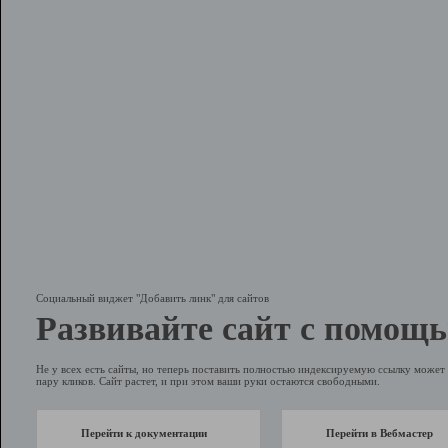
Социальный виджет "Добавить линк" для сайтов
Развивайте сайт с помощь
Не у всех есть сайты, но теперь поставить полностью индексируемую ссылку может 
пару кликов. Сайт растет, и при этом ваши руки остаются свободными.
Перейти к документации
Перейти в Вебмастер