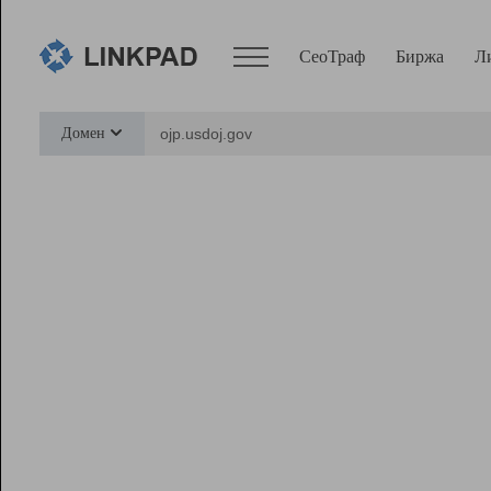
СеоТраф
Биржа
Л
Сервисы
Домен
СеоТраф
Монитор
Биржа
Pro
Линк+
Ресурсы
Вебмастер