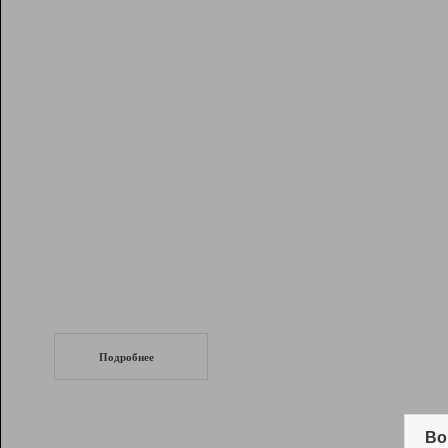
Рейтинг
Инструменты
Разработчикам
Партнерская
программа
Помощь
СеоТраф
Запустите
продвижение сайта
c LinkPad.
Подробнее
Вывод и удержание в ТОП10 выдачи
поисковых систем
Во