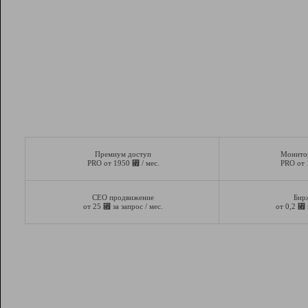
Премиум доступ
Монито
⃏
PRO от 1950
/ мес.
PRO от
СЕО продвижение
Бир
⃏
⃏
от 25
за запрос / мес.
от 0,2