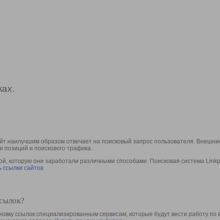
ах.
йт наилучшим образом отвечает на поисковый запрос пользователя. Внешние
и позиций и поискового трафика.
, которую они заработали различными способами. Поисковая система Linkpa
 ссылки сайтов
ссылок?
овку ссылок специализированным сервисам, которые будут вести работу по 