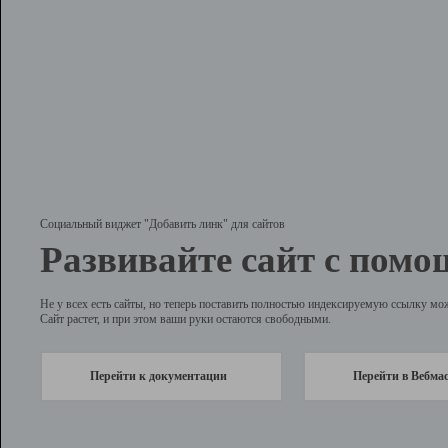
Социальный виджет "Добавить линк" для сайтов
Развивайте сайт с помо
Не у всех есть сайты, но теперь поставить полностью индексируемую ссылку мо
Сайт растет, и при этом ваши руки остаются свободными.
Перейти к документации
Перейти в Вебма