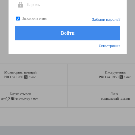
Пароль
Запомнить меня
Забыли пароль?
Регистрация
Мониторинг позиций
Инструменты
⃏
⃏
PRO от 1950
/ мес.
PRO от 1950
/ мес.
Биржа ссылок
Линк+
⃏
социальный плагин
от 0,2
за ссылку / мес.