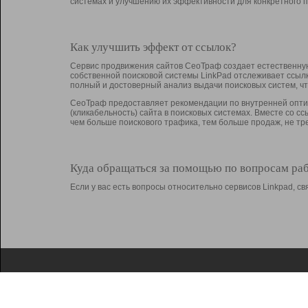
системах и улучшению их эффективности для конкретного п
Как улучшить эффект от ссылок?
Сервис продвижения сайтов СеоТраф создает естественную
собственной поисковой системы LinkPad отслеживает ссыл
полный и достоверный анализ выдачи поисковых систем, ч
СеоТраф предоставляет рекомендации по внутренней оптим
(кликабельность) сайта в поисковых системах. Вместе со с
чем больше поискового трафика, тем больше продаж, не 
Куда обращаться за помощью по вопросам ра
Если у вас есть вопросы относительно сервисов Linkpad, 
О Linkpad
Поддержка