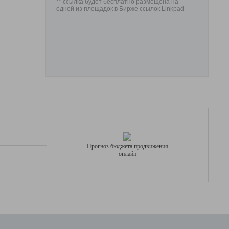
** ссылка будет бесплатно размещена на
одной из площадок в Бирже ссылок Linkpad
Прогноз бюджета продвижения
онлайн