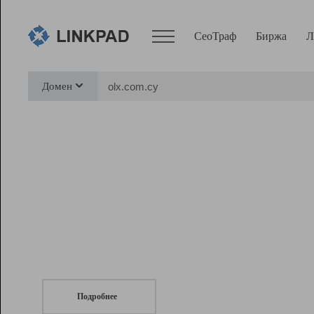
СеоТраф
Биржа
Л
Сервисы
Домен
СеоТраф
Монитор
Биржа
Pro
Линк+
СеоТраф
Запустите
продвижение сайта
c LinkPad.
Ресурсы
Вебмастер
Подробнее