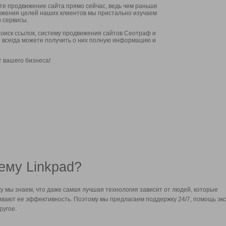
ите продвижение сайта прямо сейчас, ведь чем раньше
стижения целей наших клиентов мы пристально изучаем
 сервисы.
оиск ссылок, систему продвижения сайтов Сеотраф и
вы всегда можете получить о них полную информацию и
т вашего бизнеса!
ему Linkpad?
у мы знаем, что даже самая лучшая технология зависит от людей, которые
вают ее эффективность. Поэтому мы предлагаем поддержку 24/7, помощь экс
ругое.