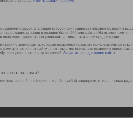
оискового запроса.
Купить ссылки на бирже
 ссылочную массу, благодаря которой сайт занимает верхние позиции в выд
ки, содержание страниц и позиции более 900 млн сайтов. На основе получе
то позволяет существенно уменьшить стоимость и сроки продвижения.
изации страниц сайта, которые позволяют повысить привлекательность конт
сылками это позволяет сайту занять высокие поисковые позиции в поисковых 
требующих дополнительных вложений.
Запустить продвижение сайта
боты со ссылками?
свяжитесь с нашей профессиональной службой поддержки, которая всегда рада
Ресурсы