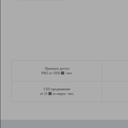
Рейтинг
Вывод и удержание в ТОП10 выдачи
поисковых систем
Инструменты
Разработчикам
Партнерская
программа
Помощь
Премиум доступ
⃏
PRO от 1950
/ мес.
СЕО продвижение
⃏
от 25
за запрос / мес.