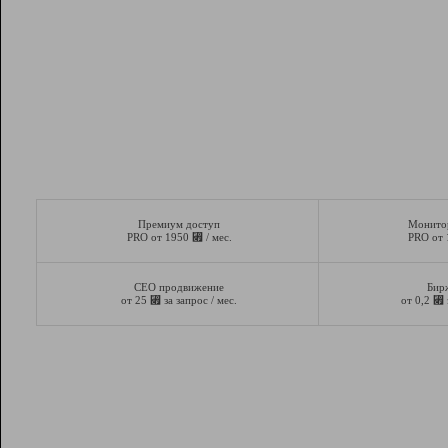
Премиум доступ
Монито
⃏
PRO от 1950
/ мес.
PRO от
СЕО продвижение
Бир
⃏
⃏
от 25
за запрос / мес.
от 0,2