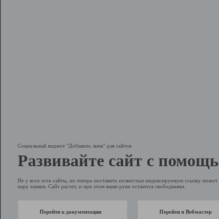
Социальный виджет "Добавить линк" для сайтов
Развивайте сайт с помощь
Не у всех есть сайты, но теперь поставить полностью индексируемую ссылку может 
пару кликов. Сайт растет, и при этом ваши руки остаются свободными.
Перейти к документации
Перейти в Вебмастер