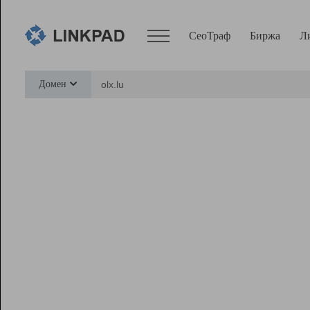
СеоТраф
Биржа
Л
Сервисы
Домен
СеоТраф
Монитор
Биржа
Pro
Линк+
Ресурсы
Вебмастер