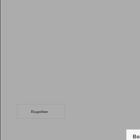
Рейтинг
Инструменты
Разработчикам
Партнерская
программа
Помощь
СеоТраф
Запустите
продвижение сайта
c LinkPad.
Подробнее
Вывод и удержание в ТОП10 выдачи
поисковых систем
Во