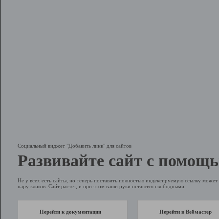
Социальный виджет "Добавить линк" для сайтов
Развивайте сайт с помощь
Не у всех есть сайты, но теперь поставить полностью индексируемую ссылку может 
пару кликов. Сайт растет, и при этом ваши руки остаются свободными.
Перейти к документации
Перейти в Вебмастер