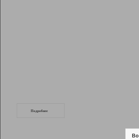
Рейтинг
Инструменты
Разработчикам
Партнерская
программа
Помощь
СеоТраф
Запустите
продвижение сайта
c LinkPad.
Подробнее
Вывод и удержание в ТОП10 выдачи
поисковых систем
Во