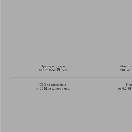
Премиум доступ
Монито
⃏
PRO от 1950
/ мес.
PRO от
СЕО продвижение
Бир
⃏
⃏
от 25
за запрос / мес.
от 0,2