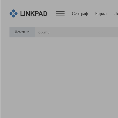
СеоТраф
Биржа
Л
Сервисы
Домен
СеоТраф
Монитор
Биржа
Pro
Линк+
Ресурсы
Вебмастер