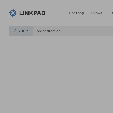
СеоТраф
Биржа
Л
Сервисы
Домен
СеоТраф
Монитор
Биржа
Pro
Линк+
Ресурсы
Вебмастер