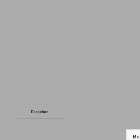
Рейтинг
Инструменты
Разработчикам
Партнерская
программа
Помощь
СеоТраф
Запустите
продвижение сайта
c LinkPad.
Подробнее
Вывод и удержание в ТОП10 выдачи
поисковых систем
Во