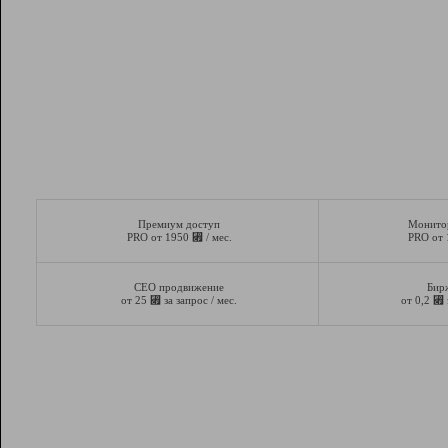
Премиум доступ
Монито
⃏
PRO от 1950
/ мес.
PRO от
СЕО продвижение
Бир
⃏
⃏
от 25
за запрос / мес.
от 0,2