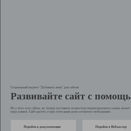
Социальный виджет "Добавить линк" для сайтов
Развивайте сайт с помощь
Не у всех есть сайты, но теперь поставить полностью индексируемую ссылку может 
пару кликов. Сайт растет, и при этом ваши руки остаются свободными.
Перейти к документации
Перейти в Вебмастер