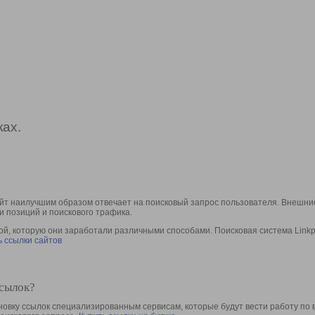
ах.
йт наилучшим образом отвечает на поисковый запрос пользователя. Внешние
и позиций и поискового трафика.
, которую они заработали различными способами. Поисковая система Linkpa
 ссылки сайтов
ссылок?
овку ссылок специализированным сервисам, которые будут вести работу по 