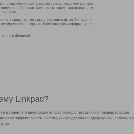
ите продвижение сайта прямо сейчас, ведь чем раньше
стижения целей наших клиентов мы пристально изучаем
 сервисы.
оиск ссылок, систему продвижения сайтов Сеотраф и
вы всегда можете получить о них полную информацию и
т вашего бизнеса!
ему Linkpad?
у мы знаем, что даже самая лучшая технология зависит от людей, которые
вают ее эффективность. Поэтому мы предлагаем поддержку 24/7, помощь экс
ругое.