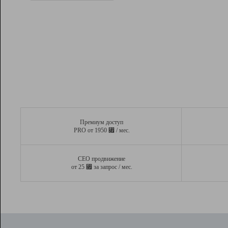
Рейтинг
Вывод и удержание в ТОП10 выдачи
поисковых систем
Инструменты
Разработчикам
Партнерская
программа
Помощь
Премиум доступ
⃏
PRO от 1950
/ мес.
СЕО продвижение
⃏
от 25
за запрос / мес.