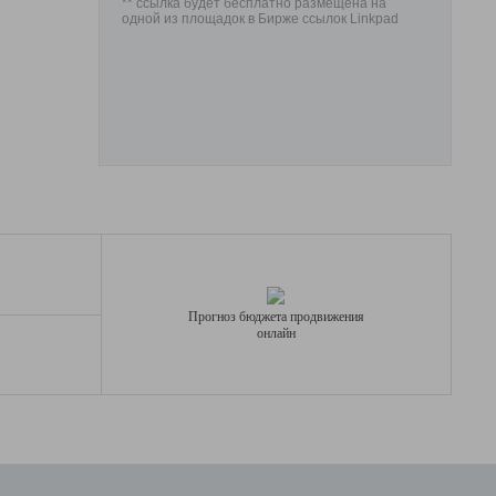
** ссылка будет бесплатно размещена на
одной из площадок в Бирже ссылок Linkpad
Прогноз бюджета продвижения
онлайн