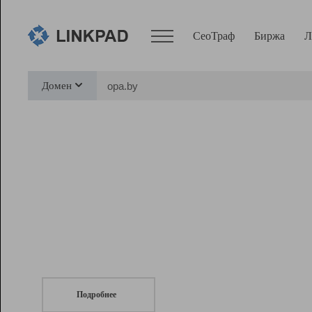
СеоТраф
Биржа
Л
Сервисы
Домен
СеоТраф
Монитор
Биржа
Pro
Линк+
СеоТраф
Запустите
продвижение сайта
c LinkPad.
Ресурсы
Вебмастер
Подробнее