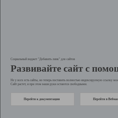
Социальный виджет "Добавить линк" для сайтов
Развивайте сайт с помо
Не у всех есть сайты, но теперь поставить полностью индексируемую ссылку мо
Сайт растет, и при этом ваши руки остаются свободными.
Перейти к документации
Перейти в Вебма