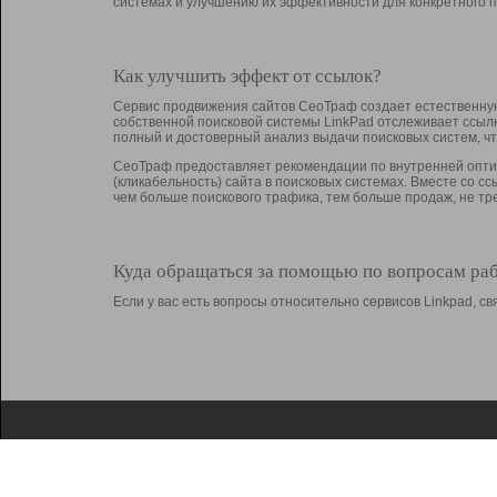
системах и улучшению их эффективности для конкретного п
Как улучшить эффект от ссылок?
Сервис продвижения сайтов СеоТраф создает естественную
собственной поисковой системы LinkPad отслеживает ссыл
полный и достоверный анализ выдачи поисковых систем, ч
СеоТраф предоставляет рекомендации по внутренней оптим
(кликабельность) сайта в поисковых системах. Вместе со с
чем больше поискового трафика, тем больше продаж, не 
Куда обращаться за помощью по вопросам ра
Если у вас есть вопросы относительно сервисов Linkpad, 
О Linkpad
Поддержка