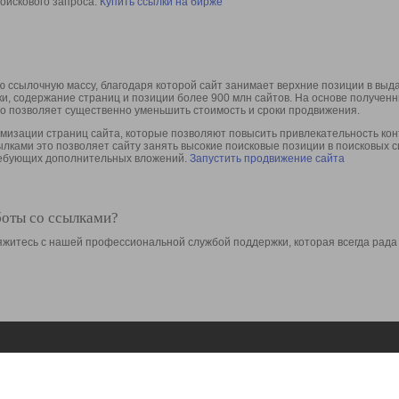
оискового запроса.
Купить ссылки на бирже
 ссылочную массу, благодаря которой сайт занимает верхние позиции в выд
ки, содержание страниц и позиции более 900 млн сайтов. На основе получе
то позволяет существенно уменьшить стоимость и сроки продвижения.
изации страниц сайта, которые позволяют повысить привлекательность конт
сылками это позволяет сайту занять высокие поисковые позиции в поисковых 
требующих дополнительных вложений.
Запустить продвижение сайта
боты со ссылками?
свяжитесь с нашей профессиональной службой поддержки, которая всегда рада
Ресурсы