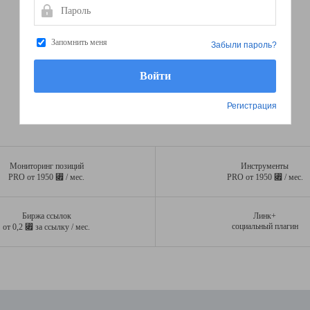
Пароль
Запомнить меня
Забыли пароль?
Регистрация
Мониторинг позиций
Инструменты
⃏
⃏
PRO от 1950
/ мес.
PRO от 1950
/ мес.
Биржа ссылок
Линк+
⃏
социальный плагин
от 0,2
за ссылку / мес.