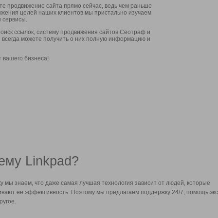
ите продвижение сайта прямо сейчас, ведь чем раньше
стижения целей наших клиентов мы пристально изучаем
 сервисы.
оиск ссылок, систему продвижения сайтов Сеотраф и
вы всегда можете получить о них полную информацию и
т вашего бизнеса!
ему Linkpad?
у мы знаем, что даже самая лучшая технология зависит от людей, которые
вают ее эффективность. Поэтому мы предлагаем поддержку 24/7, помощь экс
ругое.