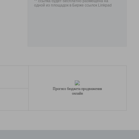
** ссылка будет бесплатно размещена на
одной из площадок в Бирже ссылок Linkpad
Прогноз бюджета продвижения
онлайн