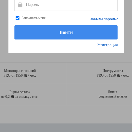
Пароль
Запомнить меня
Забыли пароль?
Регистрация
Мониторинг позиций
Инструменты
⃏
⃏
PRO от 1950
/ мес.
PRO от 1950
/ мес.
Биржа ссылок
Линк+
⃏
социальный плагин
от 0,2
за ссылку / мес.