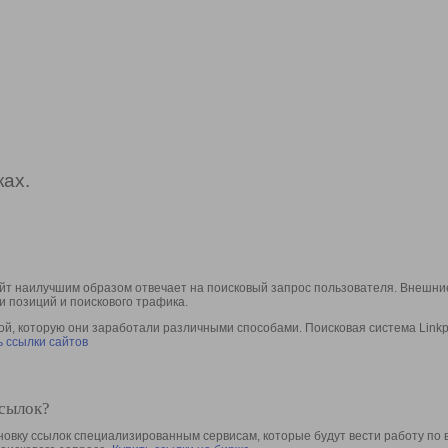
ах.
йт наилучшим образом отвечает на поисковый запрос пользователя. Внешние
и позиций и поискового трафика.
, которую они заработали различными способами. Поисковая система Linkpa
 ссылки сайтов
ссылок?
овку ссылок специализированным сервисам, которые будут вести работу по 