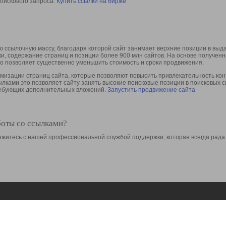
оискового запроса.
Купить ссылки на бирже
 ссылочную массу, благодаря которой сайт занимает верхние позиции в выд
ки, содержание страниц и позиции более 900 млн сайтов. На основе получе
то позволяет существенно уменьшить стоимость и сроки продвижения.
изации страниц сайта, которые позволяют повысить привлекательность конт
сылками это позволяет сайту занять высокие поисковые позиции в поисковых 
требующих дополнительных вложений.
Запустить продвижение сайта
боты со ссылками?
свяжитесь с нашей профессиональной службой поддержки, которая всегда рада
Ресурсы