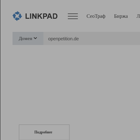
СеоТраф
Биржа
Л
Сервисы
Домен
СеоТраф
Монитор
Биржа
Pro
Линк+
СеоТраф
Запустите
продвижение сайта
c LinkPad.
Ресурсы
Вебмастер
Подробнее