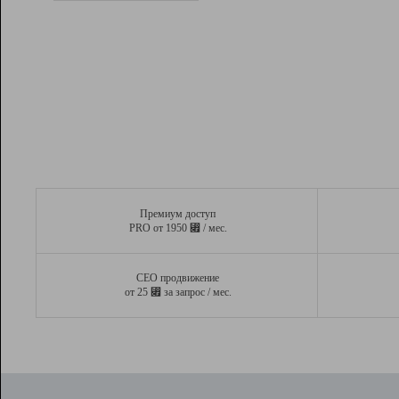
Рейтинг
Вывод и удержание в ТОП10 выдачи
поисковых систем
Инструменты
Разработчикам
Партнерская
программа
Помощь
Премиум доступ
⃏
PRO от 1950
/ мес.
СЕО продвижение
⃏
от 25
за запрос / мес.