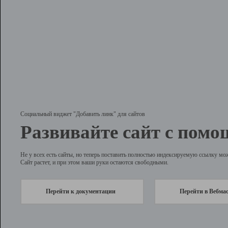
Социальный виджет "Добавить линк" для сайтов
Развивайте сайт с помо
Не у всех есть сайты, но теперь поставить полностью индексируемую ссылку мо
Сайт растет, и при этом ваши руки остаются свободными.
Перейти к документации
Перейти в Вебма