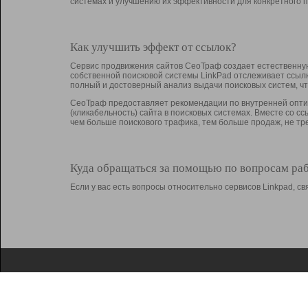
системах и улучшению их эффективности для конкретного п
Как улучшить эффект от ссылок?
Сервис продвижения сайтов СеоТраф создает естественную
собственной поисковой системы LinkPad отслеживает ссыл
полный и достоверный анализ выдачи поисковых систем, ч
СеоТраф предоставляет рекомендации по внутренней оптим
(кликабельность) сайта в поисковых системах. Вместе со с
чем больше поискового трафика, тем больше продаж, не 
Куда обращаться за помощью по вопросам ра
Если у вас есть вопросы относительно сервисов Linkpad, 
О Linkpad
Поддержка