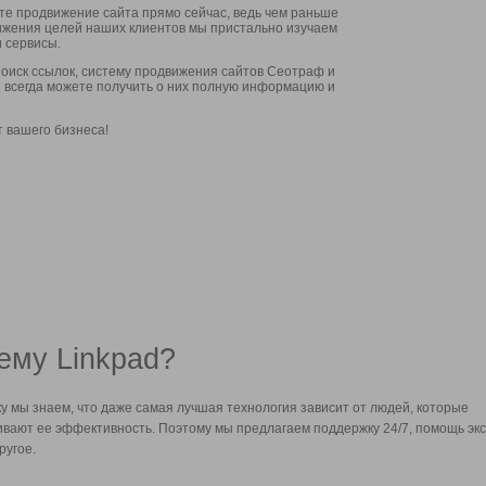
ите продвижение сайта прямо сейчас, ведь чем раньше
стижения целей наших клиентов мы пристально изучаем
 сервисы.
оиск ссылок, систему продвижения сайтов Сеотраф и
вы всегда можете получить о них полную информацию и
т вашего бизнеса!
ему Linkpad?
у мы знаем, что даже самая лучшая технология зависит от людей, которые
вают ее эффективность. Поэтому мы предлагаем поддержку 24/7, помощь экс
ругое.