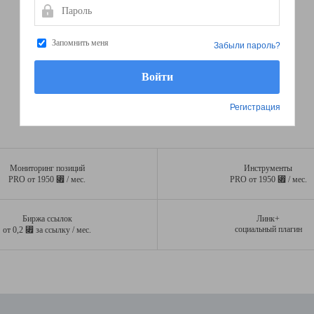
Пароль
Запомнить меня
Забыли пароль?
Регистрация
Мониторинг позиций
Инструменты
⃏
⃏
PRO от 1950
/ мес.
PRO от 1950
/ мес.
Биржа ссылок
Линк+
⃏
социальный плагин
от 0,2
за ссылку / мес.