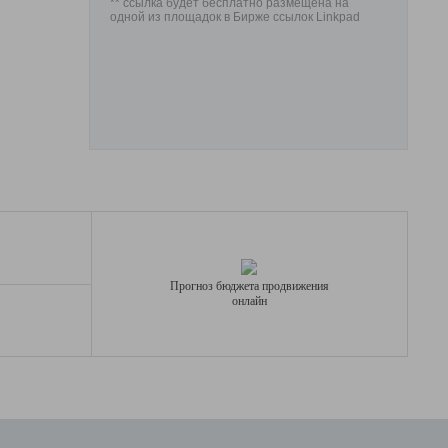
** ссылка будет бесплатно размещена на
одной из площадок в Бирже ссылок Linkpad
Прогноз бюджета продвижения
онлайн