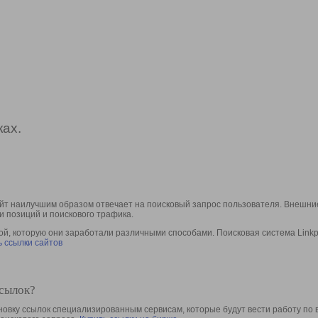
ах.
йт наилучшим образом отвечает на поисковый запрос пользователя. Внешние
и позиций и поискового трафика.
, которую они заработали различными способами. Поисковая система Linkpa
 ссылки сайтов
ссылок?
овку ссылок специализированным сервисам, которые будут вести работу по 