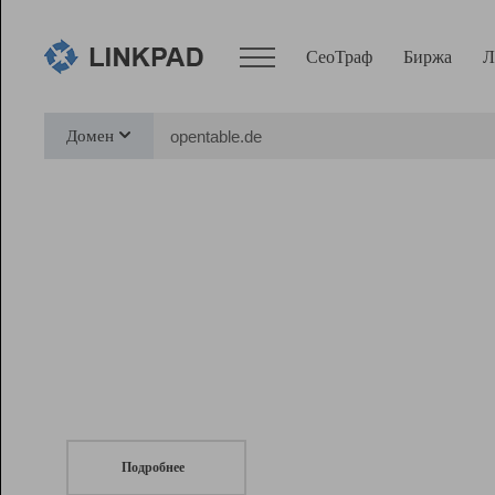
СеоТраф
Биржа
Л
Сервисы
Домен
СеоТраф
Монитор
Биржа
Pro
Линк+
СеоТраф
Запустите
продвижение сайта
c LinkPad.
Ресурсы
Вебмастер
Подробнее