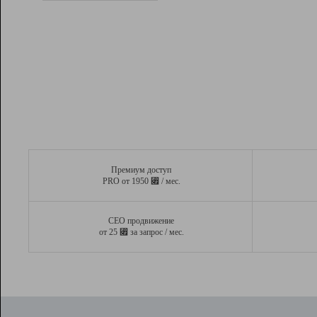
Рейтинг
Вывод и удержание в ТОП10 выдачи
поисковых систем
Инструменты
Разработчикам
Партнерская
программа
Помощь
Премиум доступ
⃏
PRO от 1950
/ мес.
СЕО продвижение
⃏
от 25
за запрос / мес.