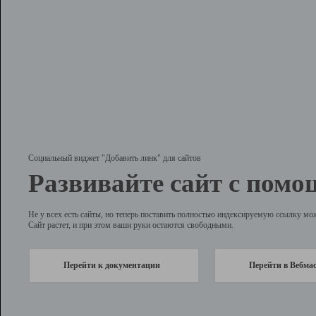
Социальный виджет "Добавить линк" для сайтов
Развивайте сайт с помо
Не у всех есть сайты, но теперь поставить полностью индексируемую ссылку мо
Сайт растет, и при этом ваши руки остаются свободными.
Перейти к документации
Перейти в Вебма