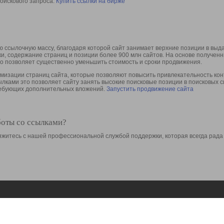
оискового запроса.
Купить ссылки на бирже
 ссылочную массу, благодаря которой сайт занимает верхние позиции в выд
ки, содержание страниц и позиции более 900 млн сайтов. На основе получе
то позволяет существенно уменьшить стоимость и сроки продвижения.
изации страниц сайта, которые позволяют повысить привлекательность конт
сылками это позволяет сайту занять высокие поисковые позиции в поисковых 
требующих дополнительных вложений.
Запустить продвижение сайта
боты со ссылками?
свяжитесь с нашей профессиональной службой поддержки, которая всегда рада
Ресурсы