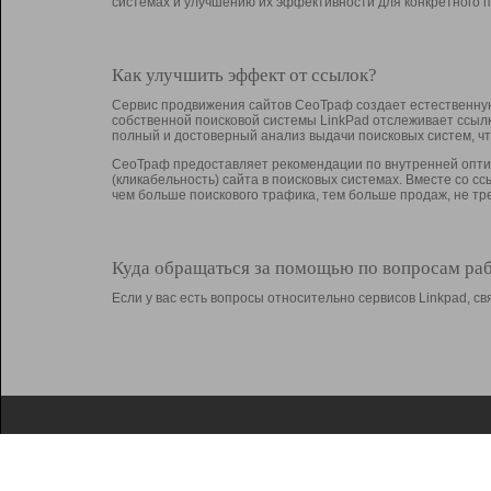
системах и улучшению их эффективности для конкретного п
Как улучшить эффект от ссылок?
Сервис продвижения сайтов СеоТраф создает естественную
собственной поисковой системы LinkPad отслеживает ссыл
полный и достоверный анализ выдачи поисковых систем, ч
СеоТраф предоставляет рекомендации по внутренней оптим
(кликабельность) сайта в поисковых системах. Вместе со с
чем больше поискового трафика, тем больше продаж, не 
Куда обращаться за помощью по вопросам ра
Если у вас есть вопросы относительно сервисов Linkpad, 
О Linkpad
Поддержка