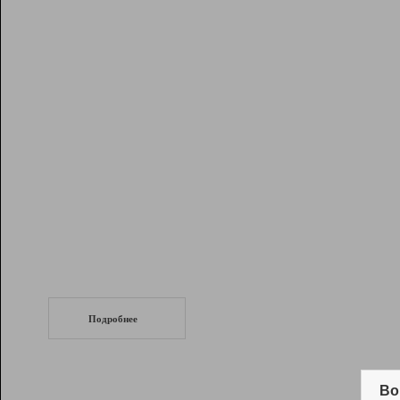
Рейтинг
Инструменты
Разработчикам
Партнерская
программа
Помощь
СеоТраф
Запустите
продвижение сайта
c LinkPad.
Подробнее
Вывод и удержание в ТОП10 выдачи
поисковых систем
Во