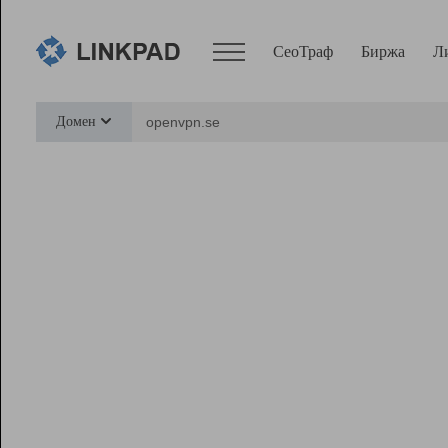
СеоТраф
Биржа
Л
Сервисы
Домен
СеоТраф
Монитор
Биржа
Pro
Линк+
Ресурсы
Вебмастер