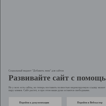
Социальный виджет "Добавить линк" для сайтов
Развивайте сайт с помощь
Не у всех есть сайты, но теперь поставить полностью индексируемую ссылку может 
пару кликов. Сайт растет, и при этом ваши руки остаются свободными.
Перейти к документации
Перейти в Вебмастер