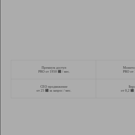
Премиум доступ
Монито
⃏
PRO от 1950
/ мес.
PRO от
СЕО продвижение
Бир
⃏
⃏
от 25
за запрос / мес.
от 0,2