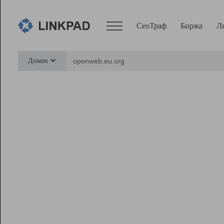
СеоТраф
Биржа
Л
Сервисы
Домен
СеоТраф
Монитор
Биржа
Pro
Линк+
Ресурсы
Вебмастер