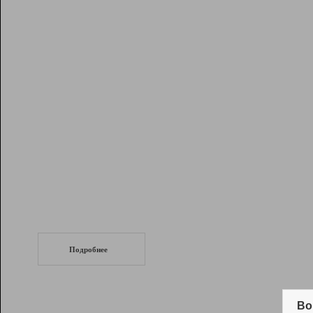
Рейтинг
Инструменты
Разработчикам
Партнерская
программа
Помощь
СеоТраф
Запустите
продвижение сайта
c LinkPad.
Подробнее
Вывод и удержание в ТОП10 выдачи
поисковых систем
Во