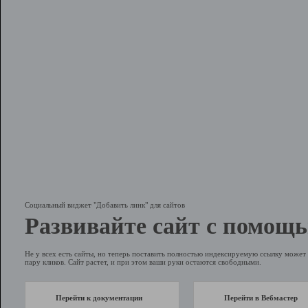
Социальный виджет "Добавить линк" для сайтов
Развивайте сайт с помощь
Не у всех есть сайты, но теперь поставить полностью индексируемую ссылку может 
пару кликов. Сайт растет, и при этом ваши руки остаются свободными.
Перейти к документации
Перейти в Вебмастер